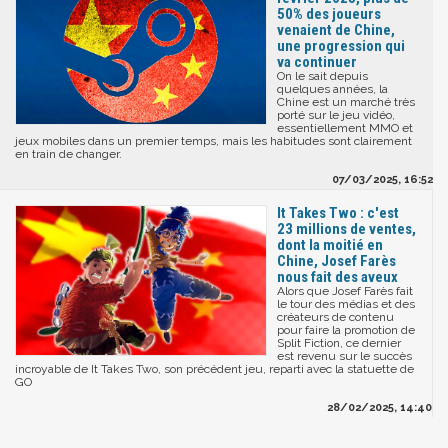
50% des joueurs
venaient de Chine,
une progression qui
va continuer
On le sait depuis
quelques années, la
Chine est un marché très
porté sur le jeu vidéo,
essentiellement MMO et
jeux mobiles dans un premier temps, mais les habitudes sont clairement
en train de changer.
07/03/2025, 16:52
It Takes Two : c'est
23 millions de ventes,
dont la moitié en
Chine, Josef Farès
nous fait des aveux
Alors que Josef Farès fait
le tour des médias et des
créateurs de contenu
pour faire la promotion de
Split Fiction, ce dernier
est revenu sur le succès
incroyable de It Takes Two, son précédent jeu, reparti avec la statuette de
GO
28/02/2025, 14:40