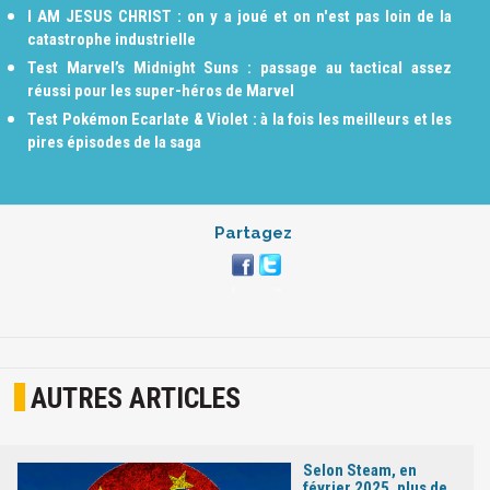
I AM JESUS CHRIST : on y a joué et on n'est pas loin de la
catastrophe industrielle
Test Marvel’s Midnight Suns : passage au tactical assez
réussi pour les super-héros de Marvel
Test Pokémon Ecarlate & Violet : à la fois les meilleurs et les
pires épisodes de la saga
Partagez
AUTRES ARTICLES
Selon Steam, en
février 2025, plus de