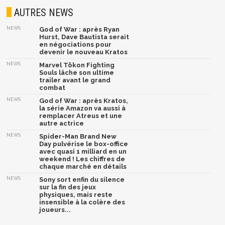
AUTRES NEWS
NEWS
God of War : après Ryan
Hurst, Dave Bautista serait
en négociations pour
devenir le nouveau Kratos
NEWS
Marvel Tōkon Fighting
Souls lâche son ultime
trailer avant le grand
combat
NEWS
God of War : après Kratos,
la série Amazon va aussi à
remplacer Atreus et une
autre actrice
NEWS
Spider-Man Brand New
Day pulvérise le box-office
avec quasi 1 milliard en un
weekend ! Les chiffres de
chaque marché en détails
NEWS
Sony sort enfin du silence
sur la fin des jeux
physiques, mais reste
insensible à la colère des
joueurs...