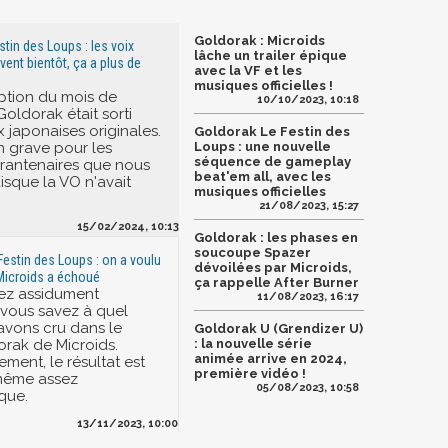
Goldorak : Microids
tin des Loups : les voix
lâche un trailer épique
vent bientôt, ça a plus de
avec la VF et les
musiques officielles !
ption du mois de
10/10/2023, 10:18
oldorak était sorti
x japonaises originales.
Goldorak Le Festin des
n grave pour les
Loups : une nouvelle
séquence de gameplay
rantenaires que nous
beat'em all, avec les
sque la VO n'avait
musiques officielles
21/08/2023, 15:27
15/02/2024, 10:13
Goldorak : les phases en
soucoupe Spazer
Festin des Loups : on a voulu
dévoilées par Microids,
 Microids a échoué
ça rappelle After Burner
vez assidument
11/08/2023, 16:17
vous savez à quel
avons cru dans le
Goldorak U (Grendizer U)
orak de Microids.
: la nouvelle série
animée arrive en 2024,
ment, le résultat est
première vidéo !
 même assez
05/08/2023, 10:58
que.
13/11/2023, 10:00