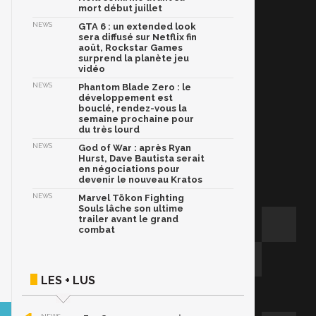
mort début juillet
NEWS
GTA 6 : un extended look
sera diffusé sur Netflix fin
août, Rockstar Games
surprend la planète jeu
vidéo
NEWS
Phantom Blade Zero : le
développement est
bouclé, rendez-vous la
semaine prochaine pour
du très lourd
NEWS
God of War : après Ryan
Hurst, Dave Bautista serait
en négociations pour
devenir le nouveau Kratos
NEWS
Marvel Tōkon Fighting
Souls lâche son ultime
trailer avant le grand
combat
LES + LUS