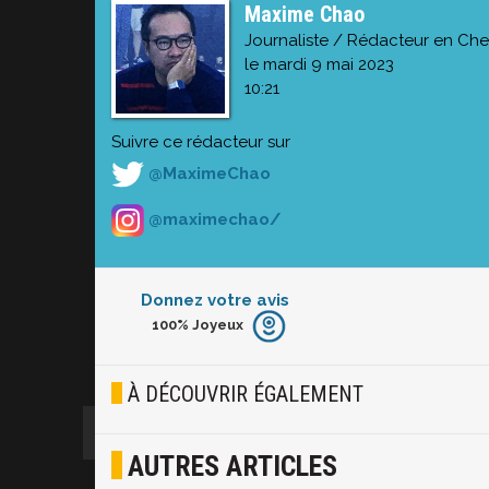
Maxime Chao
Journaliste / Rédacteur en Che
le mardi 9 mai 2023
10:21
Suivre ce rédacteur sur
@MaximeChao
@maximechao/
Donnez votre avis
100%
Joyeux
Furieux
Blasé
À DÉCOUVRIR ÉGALEMENT
Osef
AUTRES ARTICLES
Joyeux