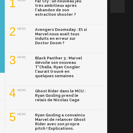
1
NEWS
Far Cry : un nouveau jeu
très ambitieux après
l'abandon de son
extraction shooter ?
2
NEWS
Avengers Doomsday : Et si
Marvel nous avait tous
induits en erreur sur
Doctor Doom ?
3
NEWS
Black Panther 3 : Marvel
dévoile son nouveau
T'Challa, Ryan Coogler
l'aurait trouvé en
quelques semaines
4
NEWS
Ghost Rider dans le MCU :
Ryan Gosling prend le
relais de Nicolas Cage
5
NEWS
Ryan Gosling a convaincu
Marvel de relancer Ghost
Rider avec son propre
pitch ! Explications.