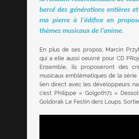
bercé des générations entières et
ma pierre à l’édifice en propos
thèmes musicaux de l’anime.
En plus de ses propos, Marcin Przy
qui a elle aussi oeuvré pour CD PR
Ensemble, ils proposeront des cré
musicaux emblématiques de la série 
lien direct avec les développeurs na
c'est Philippe « Golgoth71 » Dessoly
Goldorak Le Festin ders Loups. Sortie