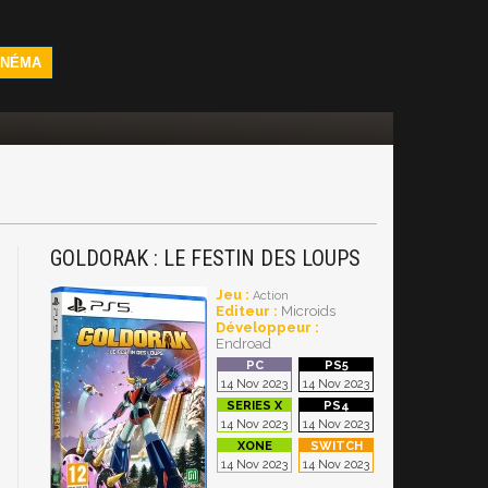
INÉMA
GOLDORAK : LE FESTIN DES LOUPS
Jeu :
Action
Editeur :
Microids
Développeur :
Endroad
14 Nov 2023
14 Nov 2023
14 Nov 2023
14 Nov 2023
14 Nov 2023
14 Nov 2023