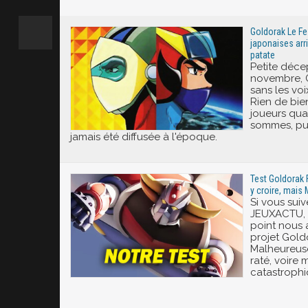
Excité
Goldorak Le Fes
japonaises arri
patate
Petite déce
novembre, G
sans les voi
Rien de bie
joueurs qua
sommes, pui
jamais été diffusée à l'époque.
Test Goldorak 
y croire, mais
Si vous sui
JEUXACTU, 
point nous 
projet Gold
Malheureuse
raté, voire
catastrophi