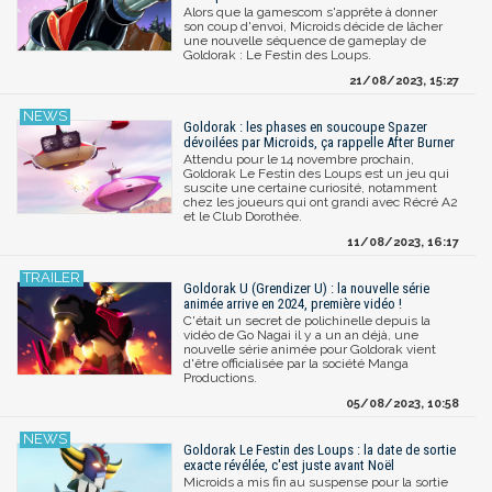
Alors que la gamescom s'apprête à donner
son coup d'envoi, Microids décide de lâcher
une nouvelle séquence de gameplay de
Goldorak : Le Festin des Loups.
21/08/2023, 15:27
Goldorak : les phases en soucoupe Spazer
dévoilées par Microids, ça rappelle After Burner
Attendu pour le 14 novembre prochain,
Goldorak Le Festin des Loups est un jeu qui
suscite une certaine curiosité, notamment
chez les joueurs qui ont grandi avec Récré A2
et le Club Dorothée.
11/08/2023, 16:17
Goldorak U (Grendizer U) : la nouvelle série
animée arrive en 2024, première vidéo !
C'était un secret de polichinelle depuis la
vidéo de Go Nagai il y a un an déjà, une
nouvelle série animée pour Goldorak vient
d'être officialisée par la société Manga
Productions.
05/08/2023, 10:58
Goldorak Le Festin des Loups : la date de sortie
exacte révélée, c'est juste avant Noël
Microids a mis fin au suspense pour la sortie