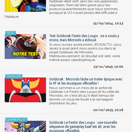
Goldorak était sorti sans les voix japonaises
originales. Rien de bien grave pour les
joueurs quarantenaires que nous sommes,
puisque la VO n'avait jamais été diffusée à
l'époque.
15/02/2024, 10:13
Test Goldorak Festin des Loups : on a voulu y
croire, mais Microids a échoué
Si vous suivez assidument JEUXACTU, vous
savez à quel point nous avons cru dans le
projet Goldorak de Microids.
Malheureusement, le résultat est raté, voire
même assez catastrophique.
13/11/2023, 10:00
Goldorak : Microids lâche un trailer épique avec
la VF et les musiques officielles !
Nous sommes à un mois de la sortie de
Goldorak Le Festin des Loups et du côté de
Microids, on s'est dit qu'il était temps de
donner un coup de fouet à la campagne
promotion du jeu.
10/10/2023, 10:18
Goldorak Le Festin des Loups : une nouvelle
séquence de gameplay beat'em all, avec les
musiques officielles