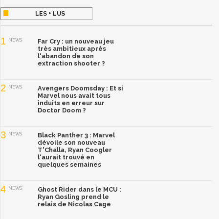
LES + LUS
1
NEWS
Far Cry : un nouveau jeu
très ambitieux après
l'abandon de son
extraction shooter ?
2
NEWS
Avengers Doomsday : Et si
Marvel nous avait tous
induits en erreur sur
Doctor Doom ?
3
NEWS
Black Panther 3 : Marvel
dévoile son nouveau
T'Challa, Ryan Coogler
l'aurait trouvé en
quelques semaines
4
NEWS
Ghost Rider dans le MCU :
Ryan Gosling prend le
relais de Nicolas Cage