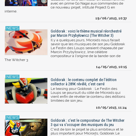
avec en prime Go Nagai aux commandes de
ce nouveau projet, intitulé Project G en
interne.
19/06/2023, 10:37
Goldorak : voici le thème musical réorchestré
par Marcin Przybyłowicz (The Witcher 3)
Il y a quelques jours, Microids nous faisait
savoir que les musiques de son jeu Goldorak
Le Festin des Loups seraient chapeauté par
Marcin Przybyłowicz, lme célèbre
compositeur à l'origine de la bande-son de
The Witcher 3
14/05/2023, 10:15
Goldorak : le contenu complet de l'édition
collector à 289€ révélé, c'est carré
Le teasing pour Goldorak : Le Festin des
Loups se poursuit du côté de Microids qui
vient enfin de révéler le contenu des éditions
limitées de son jeu.
10/05/2023, 11:24
Goldorak : c'est le compositeur de The Witcher
3 qui va s'occuper des musiques du jeu
C'est de loin le projet le plus ambitieux et le
plus important pour Microids, Goldorak Le