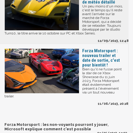
de météo détaillé
Un peu moins d'un mois,
c'est le temps qu'il reste
avant l'arrivée sur le
marché de Forza
Motorsport, qui a décidé
de se rebooter. Toujours
développé par le studio
Turn10, le titre arrive le 10 octobre sur PC et Xbox Series.
12/09/2023, 12:48
Forza Motorsport :
nouveau trailer et
date de sortie, c'est
pour bientôt !
Bien qu'il ne fusse point
la star de ce Xbox
Showcase du 11 juin
2023, Forza Motorsport
était évidemment
présent à l'événement
via un tout nouveau
trailer.
11/06/2023, 20:28
Forza Motorsport : les non-voyants pourront y jouer,
Microsoft explique comment c'est possible