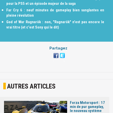
pour la PS5 et un épisode majeur de la saga
Far Cry 6 : neuf minutes de gameplay bien sanglantes en
pleine révolution
God of War Ragnarök : non, "Ragnarök" n'est pas encore le
vrai titre (et c'est Sony qui le dit)
Partagez
AUTRES ARTICLES
Forza Motorsport : 17
min de pur gameplay,
le nouveau système