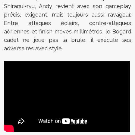
Shiranui-ryu, Andy revient avec son gameplay
précis, exigeant, mais toujours aussi ravageur.
Entre attaques éclairs, contre-attaques
aériennes et finish moves millimétrés, le Bogard
cadet ne joue pas la brute, il exécute ses
adversaires avec style.