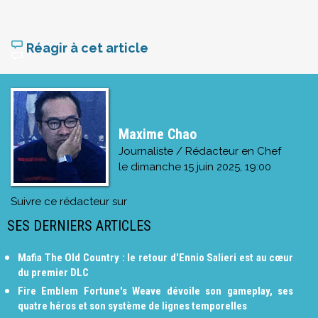
Réagir à cet article
Maxime Chao
Journaliste / Rédacteur en Chef
le
dimanche 15 juin 2025, 19:00
Suivre ce rédacteur sur
SES DERNIERS ARTICLES
Mafia The Old Country : le retour d'Ennio Salieri est au cœur
du premier DLC
Fire Emblem Fortune's Weave dévoile son gameplay, ses
quatre héros et son système de lignes temporelles