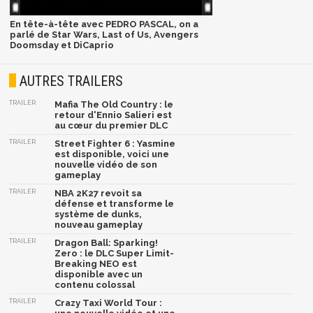
En tête-à-tête avec PEDRO PASCAL, on a
parlé de Star Wars, Last of Us, Avengers
Doomsday et DiCaprio
AUTRES TRAILERS
TRAILER
Mafia The Old Country : le
retour d'Ennio Salieri est
au cœur du premier DLC
TRAILER
Street Fighter 6 : Yasmine
est disponible, voici une
nouvelle vidéo de son
gameplay
TRAILER
NBA 2K27 revoit sa
défense et transforme le
système de dunks,
nouveau gameplay
TRAILER
Dragon Ball: Sparking!
Zero : le DLC Super Limit-
Breaking NEO est
disponible avec un
contenu colossal
TRAILER
Crazy Taxi World Tour :