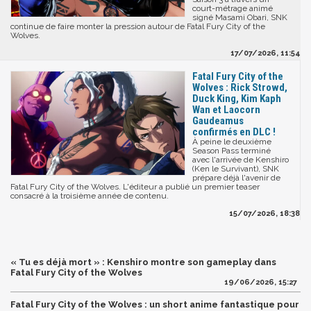
court-métrage animé
signé Masami Obari, SNK
continue de faire monter la pression autour de Fatal Fury City of the
Wolves.
17/07/2026, 11:54
Fatal Fury City of the
Wolves : Rick Strowd,
Duck King, Kim Kaph
Wan et Laocorn
Gaudeamus
confirmés en DLC !
À peine le deuxième
Season Pass terminé
avec l'arrivée de Kenshiro
(Ken le Survivant), SNK
prépare déjà l'avenir de
Fatal Fury City of the Wolves. L'éditeur a publié un premier teaser
consacré à la troisième année de contenu.
15/07/2026, 18:38
« Tu es déjà mort » : Kenshiro montre son gameplay dans
Fatal Fury City of the Wolves
19/06/2026, 15:27
Fatal Fury City of the Wolves : un short anime fantastique pour