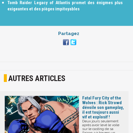
Tomb Raider Legacy of Atlantis promet des énigmes plus
exigeantes et des pièges impitoyables
Partagez
AUTRES ARTICLES
Fatal Fury City of the
Wolves : Rick Strowd
dévoile son gameplay,
il est toujours aussi
vif et explosif !
Deux jours seulement
après avoir levé le voile
sur le casting de sa
Saison 3 à travers un