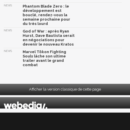
NEWS
Phantom Blade Zero : le
développement est
bouclé, rendez-vous la
semaine prochaine pour
du très lourd
NEWS
God of War : après Ryan
Hurst, Dave Bautista serait
en négociations pour
devenir le nouveau Kratos
NEWS
Marvel Tōkon Fighting
Souls lâche son ultime
trailer avant le grand
combat
Afficher la version classique de cette page
Mentions légales
|
CGU
|
CGV
|
Politique données personnelles
|
Cookies
|
Préférences cookies
|
Contacts