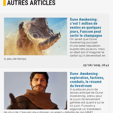
AUTRES ARTICLES
Dune Awakening :
c'est 1 million de
ventes en quelques
jours, Funcom peut
sortir le champagne
On savait que Dune
Awakening jouissait
d'une belle réputation
auprès des joueurs, mais
on était loin d'imaginer le
carton qu'il deviendrait en
si peu de temps
23/06/2025, 18:41
Dune: Awakening :
exploration, factions,
combats, le résumé
du livestream
À quelques jours de
l’accès anticipé de Dune
Awakening, prévu pour
le 5 juin (le lancement
général est quant à lui le
10 juin), Funcom a
organisé un livestream
de plus de 2 heures pour donner un aperçu détaillé de son MMO.