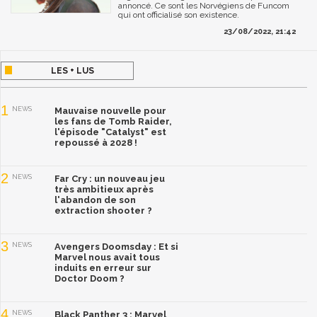
annoncé. Ce sont les Norvégiens de Funcom
qui ont officialisé son existence.
23/08/2022, 21:42
LES + LUS
1
NEWS
Mauvaise nouvelle pour
les fans de Tomb Raider,
l'épisode "Catalyst" est
repoussé à 2028 !
2
NEWS
Far Cry : un nouveau jeu
très ambitieux après
l'abandon de son
extraction shooter ?
3
NEWS
Avengers Doomsday : Et si
Marvel nous avait tous
induits en erreur sur
Doctor Doom ?
4
NEWS
Black Panther 3 : Marvel