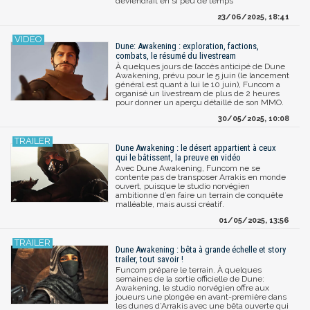
deviendrait en si peu de temps
23/06/2025, 18:41
Dune: Awakening : exploration, factions,
combats, le résumé du livestream
À quelques jours de l’accès anticipé de Dune
Awakening, prévu pour le 5 juin (le lancement
général est quant à lui le 10 juin), Funcom a
organisé un livestream de plus de 2 heures
pour donner un aperçu détaillé de son MMO.
30/05/2025, 10:08
Dune Awakening : le désert appartient à ceux
qui le bâtissent, la preuve en vidéo
Avec Dune Awakening, Funcom ne se
contente pas de transposer Arrakis en monde
ouvert, puisque le studio norvégien
ambitionne d’en faire un terrain de conquête
malléable, mais aussi créatif.
01/05/2025, 13:56
Dune Awakening : bêta à grande échelle et story
trailer, tout savoir !
Funcom prépare le terrain. À quelques
semaines de la sortie officielle de Dune:
Awakening, le studio norvégien offre aux
joueurs une plongée en avant-première dans
les dunes d’Arrakis avec une bêta ouverte qui