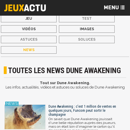
JEU
TEST
VIDÉOS
IMAGES
ASTUCES
SOLUCES
NEWS
TOUTES LES NEWS DUNE AWAKENING
Tout sur Dune Awakening.
Les infos, actualités, vidéos et astuces ou soluces de Dune Awakening
Dune Awakening : c'est 1 million de ventes en
quelques jours, Funcom peut sortir le
champagne
On savait que Dune Awakening jouissait
d'une belle réputation auprès des joueurs,
mais on était loin d'imaginer le carton qu'il