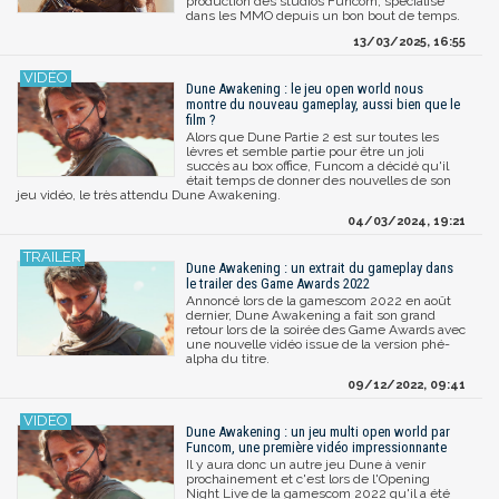
production des studios Funcom, spécialisé
dans les MMO depuis un bon bout de temps.
13/03/2025, 16:55
Dune Awakening : le jeu open world nous
montre du nouveau gameplay, aussi bien que le
film ?
Alors que Dune Partie 2 est sur toutes les
lèvres et semble partie pour être un joli
succès au box office, Funcom a décidé qu'il
était temps de donner des nouvelles de son
jeu vidéo, le très attendu Dune Awakening.
04/03/2024, 19:21
Dune Awakening : un extrait du gameplay dans
le trailer des Game Awards 2022
Annoncé lors de la gamescom 2022 en août
dernier, Dune Awakening a fait son grand
retour lors de la soirée des Game Awards avec
une nouvelle vidéo issue de la version phé-
alpha du titre.
09/12/2022, 09:41
Dune Awakening : un jeu multi open world par
Funcom, une première vidéo impressionnante
Il y aura donc un autre jeu Dune à venir
prochainement et c'est lors de l'Opening
Night Live de la gamescom 2022 qu'il a été