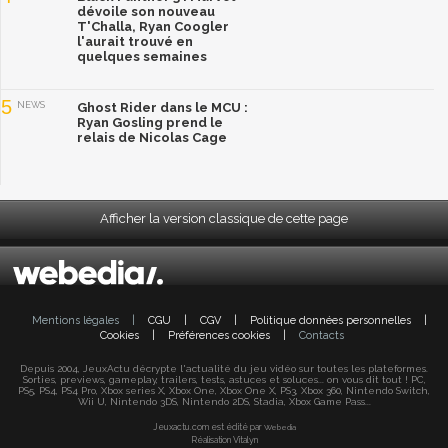
dévoile son nouveau
T'Challa, Ryan Coogler
l'aurait trouvé en
quelques semaines
5
NEWS
Ghost Rider dans le MCU :
Ryan Gosling prend le
relais de Nicolas Cage
Afficher la version classique de cette page
Mentions légales
|
CGU
|
CGV
|
Politique données personnelles
|
Cookies
|
Préférences cookies
|
Contacts
Depuis 2004, JeuxActu décrypte l'actualité du jeu vidéo sur toutes les plateformes.
Sorties, previews, gameplay, trailers, tests, astuces et soluces... on vous dit tout ! PC,
PS5, PS4, PS4 Pro, Xbox series X, Xbox One, Xbox One X, PS3, Xbox 360, Nintendo Switch,
Wii U, Nintendo 3DS, Nintendo 2DS, Stadia, Xbox Game Pass...
Jeuxactu.com est édité par
Webedia
Réalisation Vitalyn