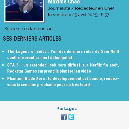
Maxime Chao
Journaliste / Rédacteur en Chef
le
vendredi 25 avril 2025, 16:57
Suivre ce rédacteur sur
SES DERNIERS ARTICLES
The Legend of Zelda : l'un des derniers rôles de Sam Neill
confirmé avant sa mort début juillet
GTA 6 : un extended look sera diffusé sur Netflix fin août,
Rockstar Games surprend la planète jeu vidéo
Phantom Blade Zero : le développement est bouclé, rendez-
vous la semaine prochaine pour du très lourd
Partagez