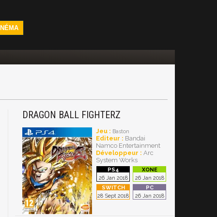
INÉMA
DRAGON BALL FIGHTERZ
Jeu :
Baston
Editeur :
Bandai
Namco Entertainment
Développeur :
Arc
System Works
26 Jan 2018
26 Jan 2018
28 Sept 2018
26 Jan 2018