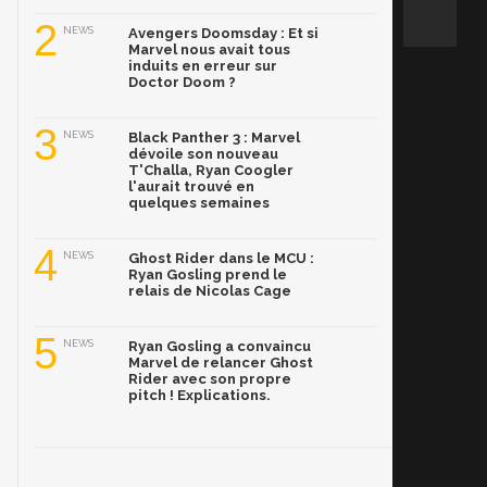
2
NEWS
Avengers Doomsday : Et si
Marvel nous avait tous
induits en erreur sur
Doctor Doom ?
3
NEWS
Black Panther 3 : Marvel
dévoile son nouveau
T'Challa, Ryan Coogler
l'aurait trouvé en
quelques semaines
4
NEWS
Ghost Rider dans le MCU :
Ryan Gosling prend le
relais de Nicolas Cage
5
NEWS
Ryan Gosling a convaincu
Marvel de relancer Ghost
Rider avec son propre
pitch ! Explications.