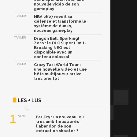
nouvelle vidéo de son
gameplay
TRAILER
NBA 2K27 revoit sa
défense et transforme le
système de dunks,
nouveau gameplay
TRAILER
Dragon Ball: Sparking!
Zero : le DLC Super Limit-
Breaking NEO est
disponible avec un
contenu colossal
TRAILER
Crazy Taxi World Tour :
une nouvelle vidéo et une
bêta multijoueur arrive
très bientôt
LES + LUS
1
NEWS
Far Cry : un nouveau jeu
très ambitieux après
l'abandon de son
extraction shooter ?