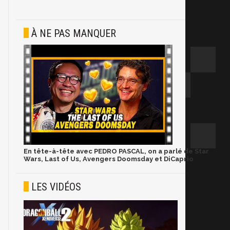
À NE PAS MANQUER
En tête-à-tête avec PEDRO PASCAL, on a parlé de Star
Wars, Last of Us, Avengers Doomsday et DiCaprio
LES VIDÉOS