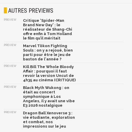
AUTRES PREVIEWS
PREVIEW
Critique 'Spider-Man
Brand New Day' : le
réalisateur de Shang-Chi
offre enfin à Tom Holland
le film qu’il méritait
PREVIEW
Marvel Tōkon Fighting
Souls : on y a rejoué, bien
parti pour être le jeu de
baston de l'année ?
PREVIEW
Kill Bill The Whole Bloody
Affair : pourquoi il faut
revoir la version Uncut de
4h35 au cinéma (CRITIQUE)
PREVIEW
Black Myth Wukong : on
était au concert
symphonique à Los
Angeles, il y avait une vibe
E3 2026 nostalgique
PREVIEW
Dragon Ball Xenoverse 3 :
vie étudiante, exploration
et combat, nos
impressions sur le jeu