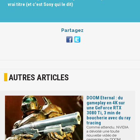
vrai titre (et c'est Sony qui le dit)
Partagez
AUTRES ARTICLES
DOOM Eternal : du
gameplay en 4K sur
une GeForce RTX
3080 Ti, 3 min de
boucherie avec du ray
tracing
Comme attendu, NVIDIA
a dévoilé une toute
nouvelle vidéo de
gameplay de DOOM