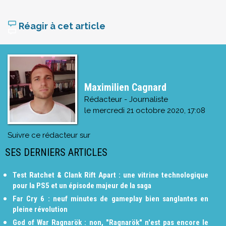
Réagir à cet article
Maximilien Cagnard
Rédacteur - Journaliste
le
mercredi 21 octobre 2020, 17:08
Suivre ce rédacteur sur
SES DERNIERS ARTICLES
Test Ratchet & Clank Rift Apart : une vitrine technologique
pour la PS5 et un épisode majeur de la saga
Far Cry 6 : neuf minutes de gameplay bien sanglantes en
pleine révolution
God of War Ragnarök : non, "Ragnarök" n'est pas encore le