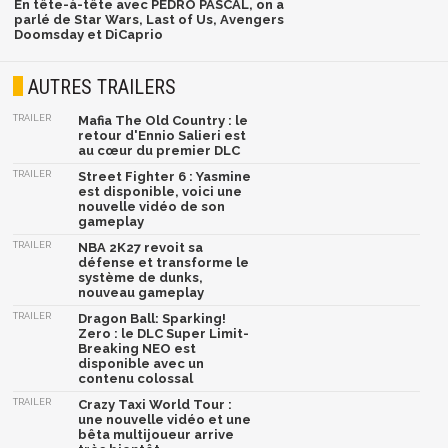
En tête-à-tête avec PEDRO PASCAL, on a
parlé de Star Wars, Last of Us, Avengers
Doomsday et DiCaprio
AUTRES TRAILERS
TRAILER
Mafia The Old Country : le
retour d'Ennio Salieri est
au cœur du premier DLC
TRAILER
Street Fighter 6 : Yasmine
est disponible, voici une
nouvelle vidéo de son
gameplay
TRAILER
NBA 2K27 revoit sa
défense et transforme le
système de dunks,
nouveau gameplay
TRAILER
Dragon Ball: Sparking!
Zero : le DLC Super Limit-
Breaking NEO est
disponible avec un
contenu colossal
TRAILER
Crazy Taxi World Tour :
une nouvelle vidéo et une
bêta multijoueur arrive