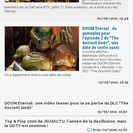
Eternal pour montrer les
bienfaits de sa GeForce RTX 3080 Ti. Bien entendu, on a droit à du ray
tracing.
01/06/2021, 13:49
DOOM Eternal : du
gameplay pour
l'épisode 2 de "The
Ancient Gods", une
date de sortie aussi
Comme attendu,
Bethesda Softworks a
dévoilé un tout nouveau
trailer de DOOM Eternal
consacré à l'épisode 2 du
DLC "The Ancient Gods".
On a également droit à une date de sortie.
17/03/2021, 16:25
DOOM Eternal : une vidéo teaser pour la 2e partie du DLC “The
Ancient Gods”
15/03/2021, 15:50
Top & Flop 2020 de JEUXACTU, l'année de la désillusion, mais
le GOTY est unanime !
31/12/2020, 17:00
8 |