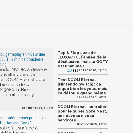
Top & Flop 2020 de
 du gameplay en 4K sur une
JEUXACTU, l'année de la
80 Ti, 3 min de boucherie
désillusion, mais le GOTY
cing
est unanime !
ndu, NVIDIA a dévoilé
31/12/2020, 17:00
8 |
ouvelle vidéo de
e DOOM Eternal pour
Test DOOM Eternal
bienfaits de sa
(Nintendo Switch) : ça
pique bien les yeux, mais
 3080 Ti. Bien
ça défoule quand même
 a droit à du ray
12/12/2020, 10:21
DOOM Eternal : un trailer
01/06/2021, 13:49
pour le Super Gore Nest,
un nouveau niveau
 une vidéo teaser pour la 2e
hardcore
“The Ancient Gods”
02/12/2020, 11:22
l refait surface à