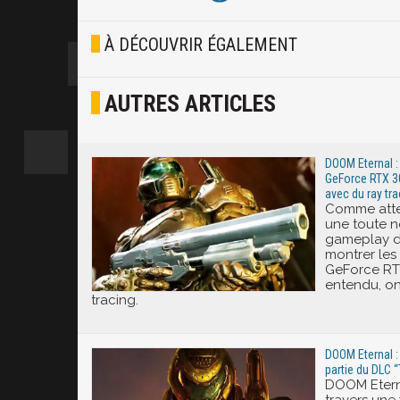
Blasé
À DÉCOUVRIR ÉGALEMENT
Osef
AUTRES ARTICLES
Joyeux
Excité
DOOM Eternal :
GeForce RTX 30
avec du ray tra
Comme atte
une toute n
gameplay d
montrer les 
GeForce RTX
entendu, on
tracing.
DOOM Eternal :
partie du DLC 
DOOM Eterna