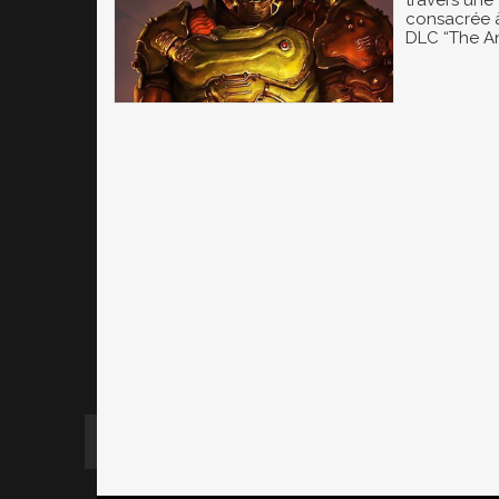
travers une
consacrée à
DLC “The An