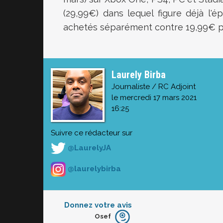
(29,99€) dans lequel figure déjà l
achetés séparément contre 19,99€ p
Laurely Birba
Journaliste / RC Adjoint
le mercredi 17 mars 2021
16:25
Suivre ce rédacteur sur
@LaurelyJA
@laurelybirba
Donnez votre avis
Osef
Furieux