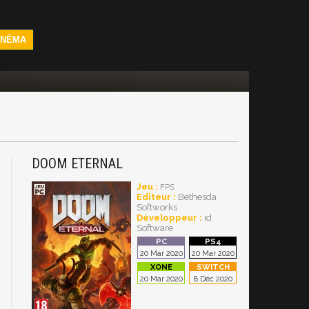
INÉMA
DOOM ETERNAL
Jeu :
FPS
Editeur :
Bethesda
Softworks
Développeur :
id
Software
20 Mar 2020
20 Mar 2020
20 Mar 2020
8 Déc 2020