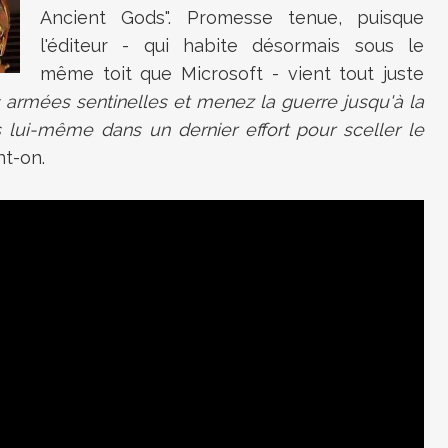
Ancient Gods". Promesse tenue, puisque
l'éditeur - qui habite désormais sous le
même toit que Microsoft - vient tout juste
armées sentinelles et menez la guerre jusqu'à la
 lui-même dans un dernier effort pour sceller le
nt-on.