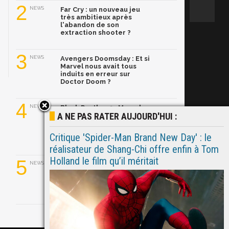
2
NEWS
Far Cry : un nouveau jeu
très ambitieux après
l'abandon de son
extraction shooter ?
3
NEWS
Avengers Doomsday : Et si
Marvel nous avait tous
induits en erreur sur
Doctor Doom ?
4
NEWS
Black Panther 3 : Marvel
A NE PAS RATER AUJOURD'HUI :
dévoile son nouveau
T'Challa, Ryan Coogler
l'aurait trouvé en
Critique 'Spider-Man Brand New Day' : le
quelques semaines
réalisateur de Shang-Chi offre enfin à Tom
Holland le film qu’il méritait
5
NEWS
Ghost Rider dans le MCU :
Ryan Gosling prend le
relais de Nicolas Cage