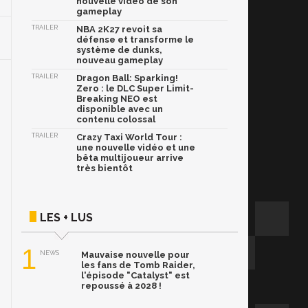
nouvelle vidéo de son
gameplay
TRAILER
NBA 2K27 revoit sa
défense et transforme le
système de dunks,
nouveau gameplay
TRAILER
Dragon Ball: Sparking!
Zero : le DLC Super Limit-
Breaking NEO est
disponible avec un
contenu colossal
TRAILER
Crazy Taxi World Tour :
une nouvelle vidéo et une
bêta multijoueur arrive
très bientôt
LES + LUS
1
NEWS
Mauvaise nouvelle pour
les fans de Tomb Raider,
l'épisode "Catalyst" est
repoussé à 2028 !