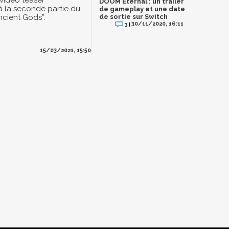
 vidéo teaser
DOOM Eternal : un trailer
 la seconde partie du
de gameplay et une date
cient Gods”.
de sortie sur Switch
30/11/2020, 16:11
3 |
15/03/2021, 15:50