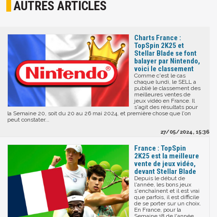
AUTRES ARTICLES
Charts France :
TopSpin 2K25 et
Stellar Blade se font
balayer par Nintendo,
voici le classement
Comme c'est le cas
chaque lundi, le SELL a
publié le classement des
meilleures ventes de
jeux vidéo en France. Il
s'agit des résultats pour
la Semaine 20, soit du 20 au 26 mai 2024, et première chose que l'on
peut constater...
27/05/2024, 15:36
France : TopSpin
2K25 est la meilleure
vente de jeux vidéo,
devant Stellar Blade
Depuis le début de
l'année, les bons jeux
s'enchaînent et il est vrai
que parfois, il est difficile
de se porter sur un choix.
En France, pour la
Semaine 18 de l'année