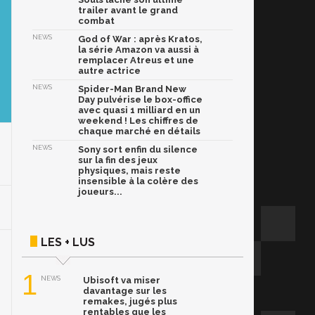
trailer avant le grand
combat
NEWS
God of War : après Kratos,
la série Amazon va aussi à
remplacer Atreus et une
autre actrice
NEWS
Spider-Man Brand New
Day pulvérise le box-office
avec quasi 1 milliard en un
weekend ! Les chiffres de
chaque marché en détails
NEWS
Sony sort enfin du silence
sur la fin des jeux
physiques, mais reste
insensible à la colère des
joueurs...
LES + LUS
1
NEWS
Ubisoft va miser
davantage sur les
remakes, jugés plus
rentables que les