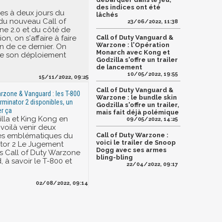
des indices ont été
s à deux jours du
lâchés
du nouveau Call of
23/06/2022, 11:38
e 2.0 et du côté de
on, on s'affaire à faire
Call of Duty Vanguard &
Warzone : l'Opération
n de ce dernier. On
Monarch avec Kong et
ue son déploiement
Godzilla s'offre un trailer
de lancement
10/05/2022, 19:55
15/11/2022, 09:25
Call of Duty Vanguard &
arzone & Vanguard : les T-800
Warzone : le bundle skin
erminator 2 disponibles, un
Godzilla s'offre un trailer,
er ça
mais fait déjà polémique
lla et King Kong en
09/05/2022, 14:25
 voilà venir deux
s emblématiques du
Call of Duty Warzone :
voici le trailer de Snoop
ator 2 Le Jugement
Dogg avec ses armes
s Call of Duty Warzone
bling-bling
 à savoir le T-800 et
22/04/2022, 09:17
02/08/2022, 09:14