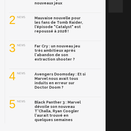
nouveaux jeux
2
NEWS
Mauvaise nouvelle pour
les fans de Tomb Raider,
l'épisode "Catalyst" est
repoussé à 2028 !
3
NEWS
Far Cry : un nouveau jeu
très ambitieux après
l'abandon de son
extraction shooter ?
4
NEWS
Avengers Doomsday : Et si
Marvel nous avait tous
induits en erreur sur
Doctor Doom ?
5
NEWS
Black Panther 3 : Marvel
dévoile son nouveau
T'Challa, Ryan Coogler
l'aurait trouvé en
quelques semaines