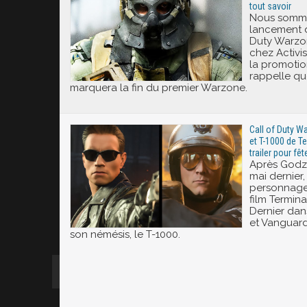
tout savoir
Nous somme
lancement 
Duty Warzon
chez Activisi
la promotio
rappelle q
marquera la fin du premier Warzone.
Call of Duty W
et T-1000 de T
trailer pour fêt
Après Godzi
mai dernier,
personnage
film Termin
Dernier dan
et Vanguard,
son némésis, le T-1000.