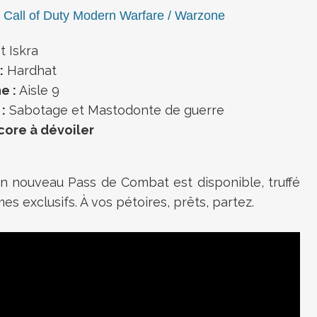
e Call of Duty Modern Warfare / Warzone
t Iskra
:
Hardhat
e :
Aisle 9
:
Sabotage et Mastodonte de guerre
core à dévoiler
un nouveau Pass de Combat est disponible, truffé
s exclusifs. À vos pétoires, prêts, partez.