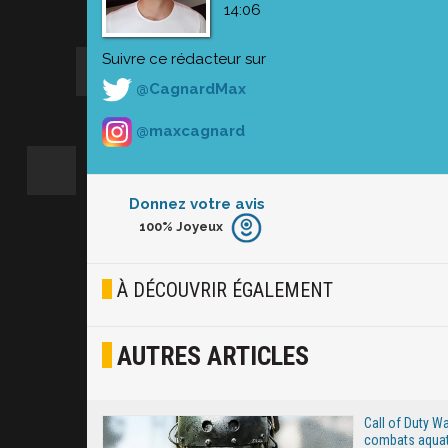
14:06
Suivre ce rédacteur sur
@CagnardMax
@maxcagnard
Donnez votre avis
100%
Joyeux
Furieux
Blasé
À DÉCOUVRIR ÉGALEMENT
Osef
AUTRES ARTICLES
Joyeux
Excité
Call of Duty W
combats aquati