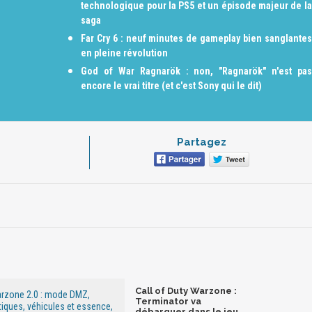
technologique pour la PS5 et un épisode majeur de la
saga
Far Cry 6 : neuf minutes de gameplay bien sanglantes
en pleine révolution
God of War Ragnarök : non, "Ragnarök" n'est pas
encore le vrai titre (et c'est Sony qui le dit)
Partagez
Call of Duty Warzone :
arzone 2.0 : mode DMZ,
Terminator va
ques, véhicules et essence,
débarquer dans le jeu,