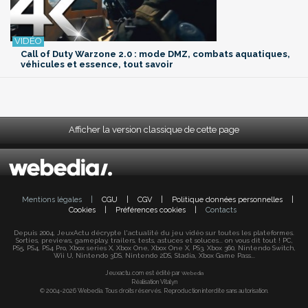
Call of Duty Warzone 2.0 : mode DMZ, combats aquatiques,
véhicules et essence, tout savoir
Afficher la version classique de cette page
Mentions légales
|
CGU
|
CGV
|
Politique données personnelles
|
Cookies
|
Préférences cookies
|
Contacts
Depuis 2004, JeuxActu décrypte l'actualité du jeu vidéo sur toutes les plateformes.
Sorties, previews, gameplay, trailers, tests, astuces et soluces... on vous dit tout ! PC,
PS5, PS4, PS4 Pro, Xbox series X, Xbox One, Xbox One X, PS3, Xbox 360, Nintendo Switch,
Wii U, Nintendo 3DS, Nintendo 2DS, Stadia, Xbox Game Pass...
Jeuxactu.com est édité par
Webedia
Réalisation Vitalyn
© 2004-2026 Webedia. Tous droits réservés. Reproduction interdite sans autorisation.