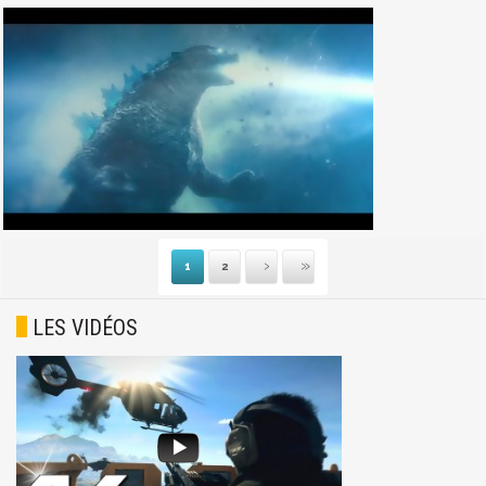
1
2
Suivante
Dernière
LES VIDÉOS