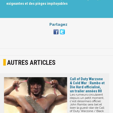
exigeantes et des pièges impitoyables
Partagez
AUTRES ARTICLES
Call of Duty Warzone
& Cold War : Rambo et
Die Hard officialisé,
un trailer années 80
Les rumeurs circulaient
depuis un petit moment,
c'est désormais officiel :
John Rambo sera bel et
bien la guest-star de Call
of Duty Warzone / Black