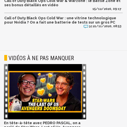
Call of Duty Black Ops Cold War & Warzone : le Battle Zone et
ses bonus détaillés en vidéo
15/12/2020, 09:17
Call of Duty Black Ops Cold War : une vitrine technologique
pour Nvidia ? On a fait une batterie de tests sur un gros PC
21/11/2020, 08:53
3 |
VIDÉOS À NE PAS MANQUER
En tête-à-tête avec PEDRO PASCAL, on a