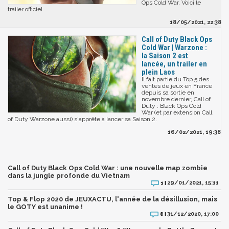
Ops Cold War. Voici le
trailer officiel.
18/05/2021, 22:38
Call of Duty Black Ops
Cold War | Warzone :
la Saison 2 est
lancée, un trailer en
plein Laos
Il fait partie du Top 5 des
ventes de jeux en France
depuis sa sortie en
novembre dernier, Call of
Duty : Black Ops Cold
War (et par extension Call
of Duty Warzone aussi) s'apprête à lancer sa Saison 2.
16/02/2021, 19:38
Call of Duty Black Ops Cold War : une nouvelle map zombie
dans la jungle profonde du Vietnam
29/01/2021, 15:11
1 |
Top & Flop 2020 de JEUXACTU, l'année de la désillusion, mais
le GOTY est unanime !
31/12/2020, 17:00
8 |