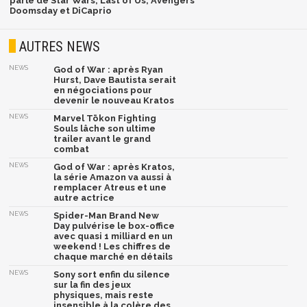
parlé de Star Wars, Last of Us, Avengers
Doomsday et DiCaprio
AUTRES NEWS
NEWS
God of War : après Ryan
Hurst, Dave Bautista serait
en négociations pour
devenir le nouveau Kratos
NEWS
Marvel Tōkon Fighting
Souls lâche son ultime
trailer avant le grand
combat
NEWS
God of War : après Kratos,
la série Amazon va aussi à
remplacer Atreus et une
autre actrice
NEWS
Spider-Man Brand New
Day pulvérise le box-office
avec quasi 1 milliard en un
weekend ! Les chiffres de
chaque marché en détails
NEWS
Sony sort enfin du silence
sur la fin des jeux
physiques, mais reste
insensible à la colère des