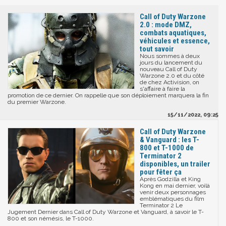
Call of Duty Warzone
2.0 : mode DMZ,
combats aquatiques,
véhicules et essence,
tout savoir
Nous sommes à deux
jours du lancement du
nouveau Call of Duty
Warzone 2.0 et du côté
de chez Activision, on
s'affaire à faire la
promotion de ce dernier. On rappelle que son déploiement marquera la fin
du premier Warzone.
15/11/2022, 09:25
Call of Duty Warzone
& Vanguard : les T-
800 et T-1000 de
Terminator 2
disponibles, un trailer
pour fêter ça
Après Godzilla et King
Kong en mai dernier, voilà
venir deux personnages
emblématiques du film
Terminator 2 Le
Jugement Dernier dans Call of Duty Warzone et Vanguard, à savoir le T-
800 et son némésis, le T-1000.