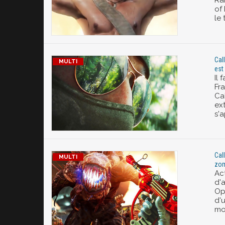
Ra
of
le 
Cal
est
Il 
Fr
Ca
ex
s'a
Cal
zom
Act
d'
Op
d'
mo