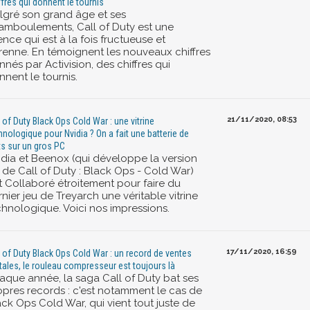
ffres qui donnent le tournis
lgré son grand âge et ses
amboulements, Call of Duty est une
ence qui est à la fois fructueuse et
renne. En témoignent les nouveaux chiffres
nés par Activision, des chiffres qui
nent le tournis.
21/11/2020, 08:53
l of Duty Black Ops Cold War : une vitrine
hnologique pour Nvidia ? On a fait une batterie de
ts sur un gros PC
idia et Beenox (qui développe la version
 de Call of Duty : Black Ops - Cold War)
t Collaboré étroitement pour faire du
nier jeu de Treyarch une véritable vitrine
chnologique. Voici nos impressions.
17/11/2020, 16:59
l of Duty Black Ops Cold War : un record de ventes
itales, le rouleau compresseur est toujours là
aque année, la saga Call of Duty bat ses
opres records : c'est notamment le cas de
ack Ops Cold War, qui vient tout juste de