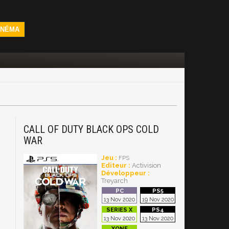
INÉMA
CALL OF DUTY BLACK OPS COLD
WAR
Jeu :
FPS
Editeur :
Activision
Développeur :
Treyarch
13 Nov 2020
19 Nov 2020
13 Nov 2020
13 Nov 2020