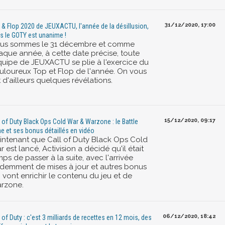
31/12/2020, 17:00
 & Flop 2020 de JEUXACTU, l'année de la désillusion,
s le GOTY est unanime !
us sommes le 31 décembre et comme
aque année, à cette date précise, toute
équipe de JEUXACTU se plie à l'exercice du
uloureux Top et Flop de l'année. On vous
t d'ailleurs quelques révélations.
15/12/2020, 09:17
l of Duty Black Ops Cold War & Warzone : le Battle
e et ses bonus détaillés en vidéo
intenant que Call of Duty Black Ops Cold
 est lancé, Activision a décidé qu'il était
ps de passer à la suite, avec l'arrivée
idemment de mises à jour et autres bonus
 vont enrichir le contenu du jeu et de
rzone.
06/12/2020, 18:42
l of Duty : c'est 3 milliards de recettes en 12 mois, des