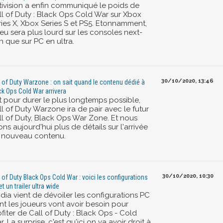
tivision a enfin communiqué le poids de
ll of Duty : Black Ops Cold War sur Xbox
ries X, Xbox Series S et PS5. Etonnamment,
jeu sera plus lourd sur les consoles next-
n que sur PC en ultra.
30/10/2020, 13:46
l of Duty Warzone : on sait quand le contenu dédié à
ck Ops Cold War arrivera
it pour durer le plus longtemps possible,
l of Duty Warzone ira de pair avec le futur
ll of Duty, Black Ops War Zone. Et nous
ns aujourd'hui plus de détails sur l'arrivée
 nouveau contenu.
30/10/2020, 10:30
l of Duty Black Ops Cold War : voici les configurations
t un trailer ultra wide
dia vient de dévoiler les configurations PC
nt les joueurs vont avoir besoin pour
fiter de Call of Duty : Black Ops - Cold
. La surprise, c'est qu'ici on va avoir droit à