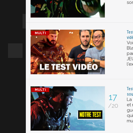
sor
Tes
vidé
Vo
Bl
pa
JE
l'e
Tes
sou
17
La
/20
et
gu
qu
mul