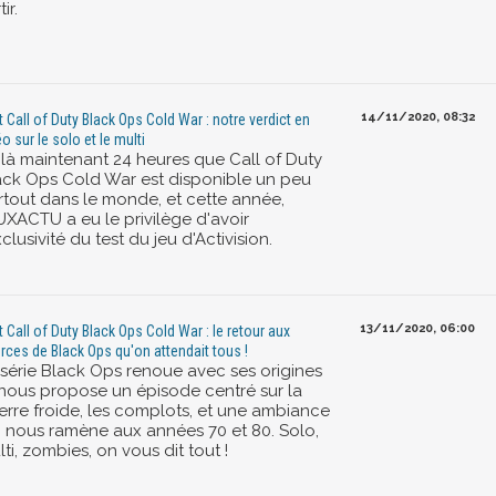
tir.
14/11/2020, 08:32
t Call of Duty Black Ops Cold War : notre verdict en
o sur le solo et le multi
ilà maintenant 24 heures que Call of Duty
ack Ops Cold War est disponible un peu
rtout dans le monde, et cette année,
UXACTU a eu le privilège d'avoir
xclusivité du test du jeu d'Activision.
13/11/2020, 06:00
t Call of Duty Black Ops Cold War : le retour aux
rces de Black Ops qu'on attendait tous !
 série Black Ops renoue avec ses origines
 nous propose un épisode centré sur la
erre froide, les complots, et une ambiance
i nous ramène aux années 70 et 80. Solo,
ti, zombies, on vous dit tout !