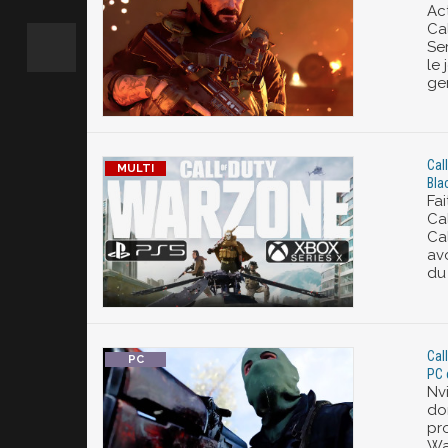
Ac
Ca
Se
le 
ge
Cal
Bla
Fa
Cal
Ca
avo
du
Cal
PC e
Nvi
do
pro
War