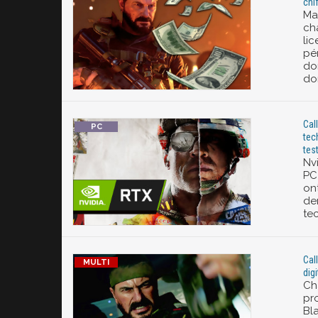
chi
Ma
ch
lic
pé
don
don
Cal
tec
tes
Nv
PC
on
der
te
Cal
dig
Ch
pr
Bl