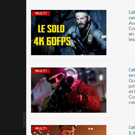
Cal
cam
Ava
Co
en
le
Cal
ver
Gr
pr
et
Co
ces
Cal
X, 