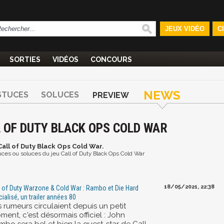
JEUX VIDÉO
C
SORTIES
VIDÉOS
CONCOURS
NEWS
STUCES
SOLUCES
PREVIEW
L OF DUTY BLACK OPS COLD WAR
Call of Duty Black Ops Cold War.
tuces ou soluces du jeu Call of Duty Black Ops Cold War
18/05/2021, 22:38
l of Duty Warzone & Cold War : Rambo et Die Hard
cialisé, un trailer années 80
 rumeurs circulaient depuis un petit
ent, c'est désormais officiel : John