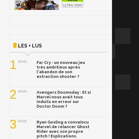
13 Nov 2020
LES + LUS
1
NEWS
Far Cry : un nouveau jeu
très ambitieux après
l'abandon de son
extraction shooter ?
2
NEWS
Avengers Doomsday : Et si
Marvel nous avait tous
induits en erreur sur
Doctor Doom ?
3
NEWS
Ryan Gosling a convaincu
Marvel de relancer Ghost
Rider avec son propre
pitch ! Explications.