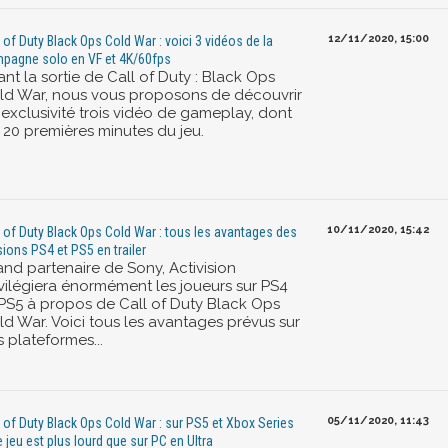
12/11/2020, 15:00
l of Duty Black Ops Cold War : voici 3 vidéos de la
pagne solo en VF et 4K/60fps
nt la sortie de Call of Duty : Black Ops
ld War, nous vous proposons de découvrir
 exclusivité trois vidéo de gameplay, dont
s 20 premières minutes du jeu.
10/11/2020, 15:42
l of Duty Black Ops Cold War : tous les avantages des
sions PS4 et PS5 en trailer
and partenaire de Sony, Activision
ivilégiera énormément les joueurs sur PS4
 PS5 à propos de Call of Duty Black Ops
ld War. Voici tous les avantages prévus sur
 plateformes...
05/11/2020, 11:43
l of Duty Black Ops Cold War : sur PS5 et Xbox Series
le jeu est plus lourd que sur PC en Ultra