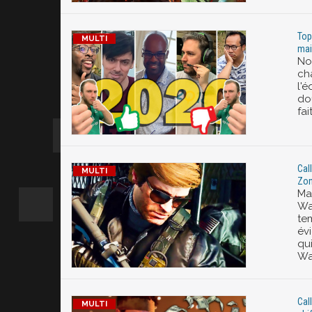
Top
mai
No
ch
l'
do
fai
Cal
Zon
Ma
War
tem
év
qui
Wa
Cal