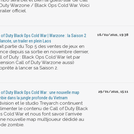
mbo sera bel et bien la guest-star de Call
 Duty Warzone / Black Ops Cold War. Voici
trailer officiel.
16/02/2021, 19:38
l of Duty Black Ops Cold War | Warzone : la Saison 2
 lancée, un trailer en plein Laos
fait partie du Top 5 des ventes de jeux en
ance depuis sa sortie en novembre dernier,
ll of Duty : Black Ops Cold War (et par
tension Call of Duty Warzone aussi)
pprête à lancer sa Saison 2.
29/01/2021, 15:11
l of Duty Black Ops Cold War : une nouvelle map
bie dans la jungle profonde du Vietnam
ivision et le studio Treyarch continuent
alimenter le contenu de Call of Duty Black
s Cold War et nous font savoir l'arrivée
une nouvelle map multijoueur dédidé au
de zombie.