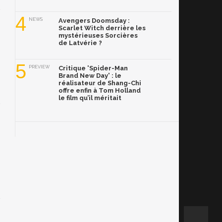
4
NEWS
Avengers Doomsday :
Scarlet Witch derrière les
mystérieuses Sorcières
de Latvérie ?
5
PREVIEW
Critique 'Spider-Man
Brand New Day' : le
réalisateur de Shang-Chi
offre enfin à Tom Holland
le film qu’il méritait