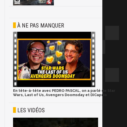
À NE PAS MANQUER
En tête-à-tête avec PEDRO PASCAL, on a parlé de Star
Wars, Last of Us, Avengers Doomsday et DiCaprio
LES VIDÉOS