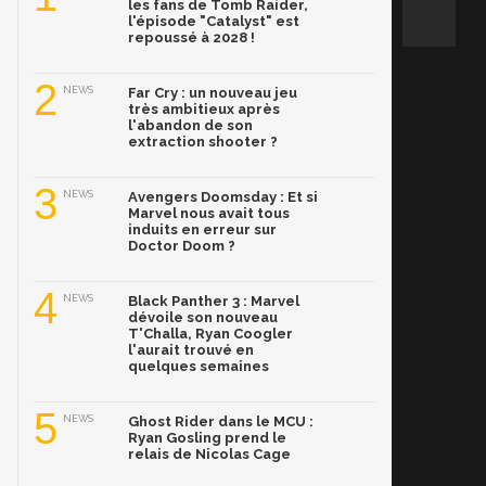
les fans de Tomb Raider,
l'épisode "Catalyst" est
repoussé à 2028 !
2
NEWS
Far Cry : un nouveau jeu
très ambitieux après
l'abandon de son
extraction shooter ?
3
NEWS
Avengers Doomsday : Et si
Marvel nous avait tous
induits en erreur sur
Doctor Doom ?
4
NEWS
Black Panther 3 : Marvel
dévoile son nouveau
T'Challa, Ryan Coogler
l'aurait trouvé en
quelques semaines
5
NEWS
Ghost Rider dans le MCU :
Ryan Gosling prend le
relais de Nicolas Cage