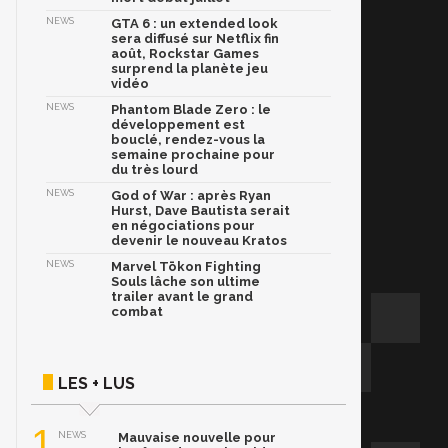
NEWS
GTA 6 : un extended look
sera diffusé sur Netflix fin
août, Rockstar Games
surprend la planète jeu
vidéo
NEWS
Phantom Blade Zero : le
développement est
bouclé, rendez-vous la
semaine prochaine pour
du très lourd
NEWS
God of War : après Ryan
Hurst, Dave Bautista serait
en négociations pour
devenir le nouveau Kratos
NEWS
Marvel Tōkon Fighting
Souls lâche son ultime
trailer avant le grand
combat
LES + LUS
1
NEWS
Mauvaise nouvelle pour