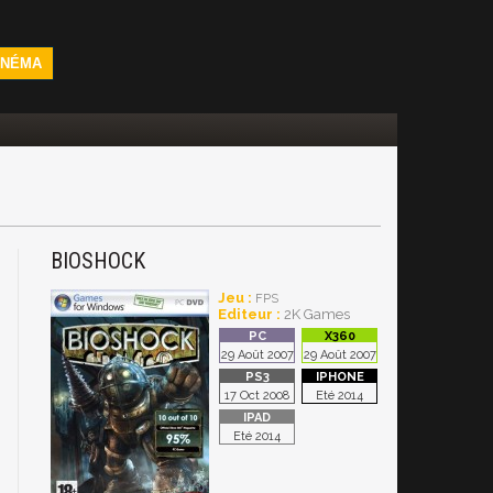
INÉMA
BIOSHOCK
Jeu :
FPS
Editeur :
2K Games
29 Août 2007
29 Août 2007
17 Oct 2008
Eté 2014
Eté 2014