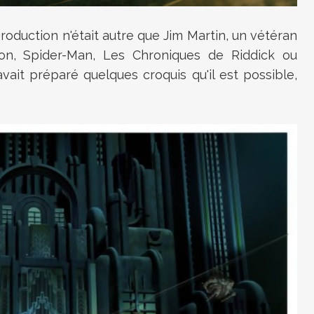
oduction n'était autre que Jim Martin, un vétéran
ion, Spider-Man, Les Chroniques de Riddick ou
vait préparé quelques croquis qu'il est possible,