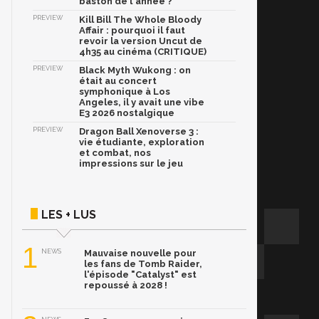
baston de l'année ?
PREVIEW
Kill Bill The Whole Bloody
Affair : pourquoi il faut
revoir la version Uncut de
4h35 au cinéma (CRITIQUE)
PREVIEW
Black Myth Wukong : on
était au concert
symphonique à Los
Angeles, il y avait une vibe
E3 2026 nostalgique
PREVIEW
Dragon Ball Xenoverse 3 :
vie étudiante, exploration
et combat, nos
impressions sur le jeu
LES + LUS
1
NEWS
Mauvaise nouvelle pour
les fans de Tomb Raider,
l'épisode "Catalyst" est
repoussé à 2028 !