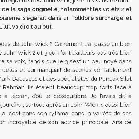
'intégralité des John Wick, je le dis sans détour :
 de la saga originelle, notamment les volets 2 et
roisième s’égarait dans un folklore surchargé et
, lui, va droit au but.
odes de John Wick ? Carrément. J’ai passé un bien
John Wick 2 et 3 qui n’ont d’ailleurs pas très bien
core sa voix, tandis que le 3 s’est un peu noyé dans
ahuètes et qui manquait de scènes véritablement
ark Dacascos et des spécialistes du Pencak Silat
 Rahman. Ils étaient beaucoup trop forts face à
 l’écran, d’où le déséquilibre. Je l'avais dit à
ujourd’hui, surtout après un John Wick 4 aussi bien
elle, c’est dans son rythme, dans la variété de ses
tion incroyable de son actrice principale, Ana de