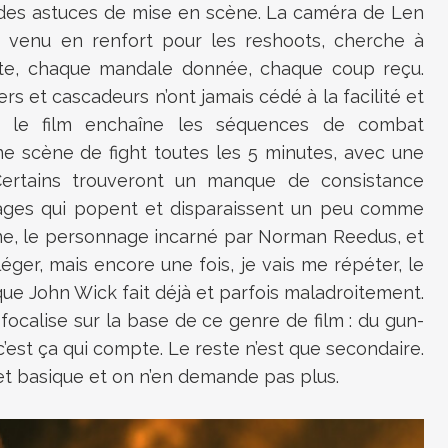
 des astuces de mise en scène. La caméra de Len
 venu en renfort pour les reshoots, cherche à
ste, chaque mandale donnée, chaque coup reçu.
ers et cascadeurs n’ont jamais cédé à la facilité et
ue le film enchaîne les séquences de combat
une scène de fight toutes les 5 minutes, avec une
 Certains trouveront un manque de consistance
nages qui popent et disparaissent un peu comme
ne, le personnage incarné par Norman Reedus, et
 léger, mais encore une fois, je vais me répéter, le
 que John Wick fait déjà et parfois maladroitement.
 focalise sur la base de ce genre de film : du gun-
 c’est ça qui compte. Le reste n’est que secondaire.
et basique et on n’en demande pas plus.