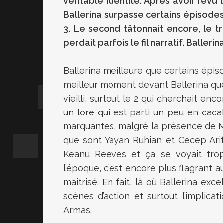
véritable identité. Après avoir revu l
Ballerina surpasse certains épisodes
3. Le second tâtonnait encore, le t
perdait parfois le fil narratif. Ballerina
Ballerina meilleure que certains épis
meilleur moment devant Ballerina que 
vieilli, surtout le 2 qui cherchait en
un lore qui est parti un peu en cac
marquantes, malgré la présence de M
que sont Yayan Ruhian et Cecep Arif
Keanu Reeves et ça se voyait trop à
l’époque, c’est encore plus flagrant a
maîtrisé. En fait, là où Ballerina exc
scènes d’action et surtout l’implica
Armas.