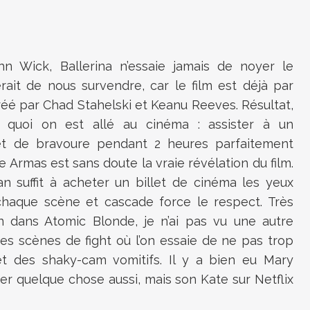
n Wick, Ballerina n’essaie jamais de noyer le
rait de nous survendre, car le film est déjà par
réé par Chad Stahelski et Keanu Reeves. Résultat,
 quoi on est allé au cinéma : assister à un
et de bravoure pendant 2 heures parfaitement
e Armas est sans doute la vraie révélation du film.
n suffit à acheter un billet de cinéma les yeux
chaque scène et cascade force le respect. Très
n dans Atomic Blonde, je n’ai pas vu une autre
des scènes de fight où l’on essaie de ne pas trop
et des shaky-cam vomitifs. Il y a bien eu Mary
er quelque chose aussi, mais son Kate sur Netflix