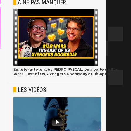
À NE PAS MANQUER
En tête-à-tête avec PEDRO PASCAL, on a parlé de Star
Wars, Last of Us, Avengers Doomsday et DiCaprio
LES VIDÉOS