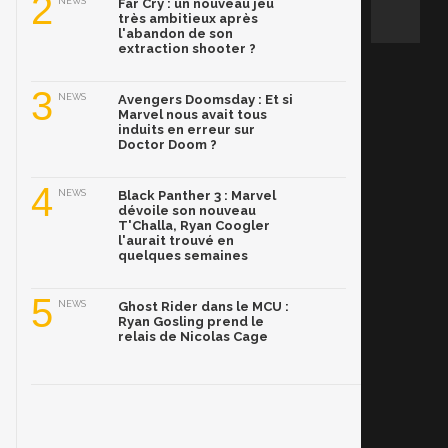
2
NEWS
Far Cry : un nouveau jeu
très ambitieux après
l'abandon de son
extraction shooter ?
3
NEWS
Avengers Doomsday : Et si
Marvel nous avait tous
induits en erreur sur
Doctor Doom ?
4
NEWS
Black Panther 3 : Marvel
dévoile son nouveau
T'Challa, Ryan Coogler
l'aurait trouvé en
quelques semaines
5
NEWS
Ghost Rider dans le MCU :
Ryan Gosling prend le
relais de Nicolas Cage