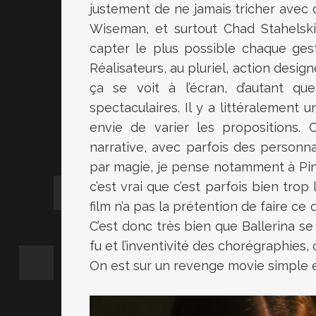
justement de ne jamais tricher avec
Wiseman, et surtout Chad Stahelski
capter le plus possible chaque ge
Réalisateurs, au pluriel, action design
ça se voit à l’écran, d’autant q
spectaculaires. Il y a littéralement 
envie de varier les propositions.
narrative, avec parfois des person
par magie, je pense notamment à Pi
c’est vrai que c’est parfois bien trop
film n’a pas la prétention de faire ce
C’est donc très bien que Ballerina se
fu et l’inventivité des chorégraphies,
On est sur un revenge movie simple 