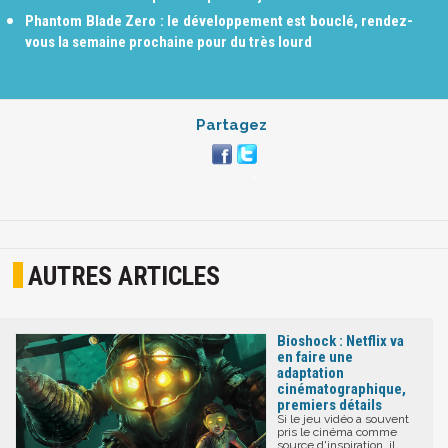
Phantom Blade Zero : le développement est bouclé, rendez-
vous la semaine prochaine pour du très lourd
Partagez
AUTRES ARTICLES
Bioshock : Netflix va
en faire une
adaptation
cinématographique,
premiers détails
Si le jeu vidéo a souvent
pris le cinéma comme
source d'inspiration, il