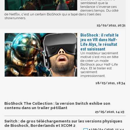
semblerait que la
tendance s'inverse ces
derniers temps. Du côté
de Netflix, c'est un certain BioShock qui a tapé dans l'oeil des
showrunners.
15/02/2022, 20:31
BioShock : il refait le
jeu en VR dans Half-
Life Alyx, le résultat
est saisissant
Un moddeur sacrément
motivé s'est mis en tête
de créer un mode
BioShock pour Half-Life
Alyx. Et le trailer est
sacrément
impressionnant.
18/03/2021, 18:34
BioShock The Collection : la version Switch exhibe son
contenu dans un trailer pétillant
27/05/2020, 14:23
Switch : de gros téléchargements sur les versions physiques
de Bioshock, Borderlands et XCOM 2
09/04/2020, 11:44
1 |