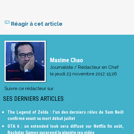
Réagir à cet article
Maxime Chao
Journaliste / Rédacteur en Chef
le
jeudi 23 novembre 2017, 15:26
Suivre ce rédacteur sur
SES DERNIERS ARTICLES
The Legend of Zelda : l'un des derniers rôles de Sam Neill
confirmé avant sa mort début juillet
GTA 6 : un extended look sera diffusé sur Netflix fin août,
Rockstar Games surprend la planète jeu vidéo