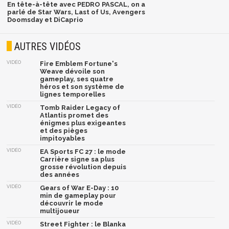
En tête-à-tête avec PEDRO PASCAL, on a
parlé de Star Wars, Last of Us, Avengers
Doomsday et DiCaprio
AUTRES VIDÉOS
VIDÉO
Fire Emblem Fortune's
Weave dévoile son
gameplay, ses quatre
héros et son système de
lignes temporelles
VIDÉO
Tomb Raider Legacy of
Atlantis promet des
énigmes plus exigeantes
et des pièges
impitoyables
VIDÉO
EA Sports FC 27 : le mode
Carrière signe sa plus
grosse révolution depuis
des années
VIDÉO
Gears of War E-Day : 10
min de gameplay pour
découvrir le mode
multijoueur
VIDÉO
Street Fighter : le Blanka