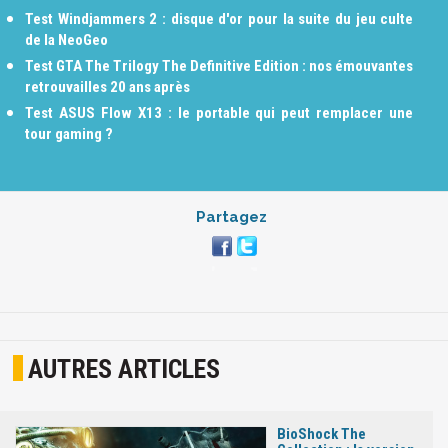
Test Windjammers 2 : disque d'or pour la suite du jeu culte
de la NeoGeo
Test GTA The Trilogy The Definitive Edition : nos émouvantes
retrouvailles 20 ans après
Test ASUS Flow X13 : le portable qui peut remplacer une
tour gaming ?
Partagez
AUTRES ARTICLES
BioShock The