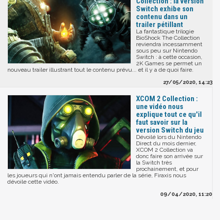
Collection : la version
Switch exhibe son
contenu dans un
trailer pétillant
La fantastique trilogie
BioShock The Collection
reviendra incessamment
sous peu sur Nintendo
Switch : à cette occasion,
2K Games se permet un
nouveau trailer illustrant tout le contenu prévu... et il y a de quoi faire.
27/05/2020, 14:23
XCOM 2 Collection :
une vidéo nous
explique tout ce qu'il
faut savoir sur la
version Switch du jeu
Dévoilé lors du Nintendo
Direct du mois dernier,
XCOM 2 Collection va
donc faire son arrivée sur
la Switch très
prochainement, et pour
les joueurs qui n'ont jamais entendu parler de la série, Firaxis nous
dévoile cette vidéo.
09/04/2020, 11:20