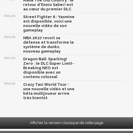
Mafia The Old Country : le
retour d'Ennio Salieri est
au cœur du premier DLC
TRAILER
Street Fighter 6 : Yasmine
est disponible, voici une
nouvelle vidéo de son
gameplay
TRAILER
NBA 2K27 revoit sa
défense et transforme le
système de dunks,
nouveau gameplay
TRAILER
Dragon Ball: Sparking!
Zero : le DLC Super Limit-
Breaking NEO est
disponible avec un
contenu colossal
TRAILER
Crazy Taxi World Tour :
une nouvelle vidéo et une
bêta multijoueur arrive
très bientôt
Afficher la version classique de cette page