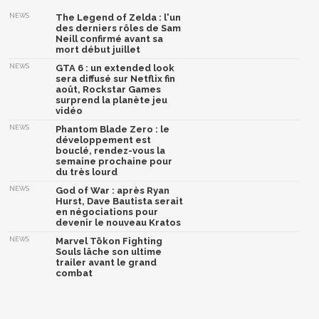
NEWS
The Legend of Zelda : l'un
des derniers rôles de Sam
Neill confirmé avant sa
mort début juillet
NEWS
GTA 6 : un extended look
sera diffusé sur Netflix fin
août, Rockstar Games
surprend la planète jeu
vidéo
NEWS
Phantom Blade Zero : le
développement est
bouclé, rendez-vous la
semaine prochaine pour
du très lourd
NEWS
God of War : après Ryan
Hurst, Dave Bautista serait
en négociations pour
devenir le nouveau Kratos
NEWS
Marvel Tōkon Fighting
Souls lâche son ultime
trailer avant le grand
combat