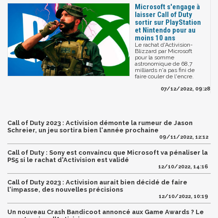
Microsoft s'engage à
laisser Call of Duty
sortir sur PlayStation
et Nintendo pour au
moins 10 ans
Le rachat d'Activision-
Blizzard par Microsoft
pour la somme
astronomique de 68,7
milliards n'a pas fini de
faire couler de l'encre.
07/12/2022, 09:28
Call of Duty 2023 : Activision démonte la rumeur de Jason
Schreier, un jeu sortira bien l'année prochaine
09/11/2022, 12:12
Call of Duty : Sony est convaincu que Microsoft va pénaliser la
PS5 si le rachat d'Activision est validé
12/10/2022, 14:16
Call of Duty 2023 : Activision aurait bien décidé de faire
l'impasse, des nouvelles précisions
12/10/2022, 10:19
Un nouveau Crash Bandicoot annoncé aux Game Awards ? Le