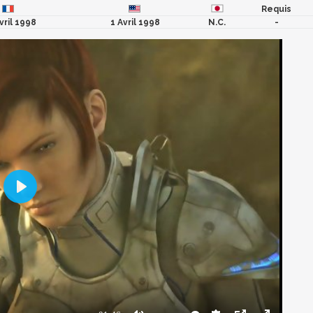
Requis
vril 1998
1 Avril 1998
N.C.
-