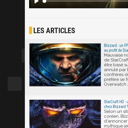
LES ARTICLES
Blizzard : un F
au profit de Di
Mauvaise no
de StarCraft
être basé su
annulé par 
confrères d
préfère se f
Overwatch 
StarCraft HD :
chez Blizzard 
Selon un sit
coréen, Bliz
d'annoncer
mythique je