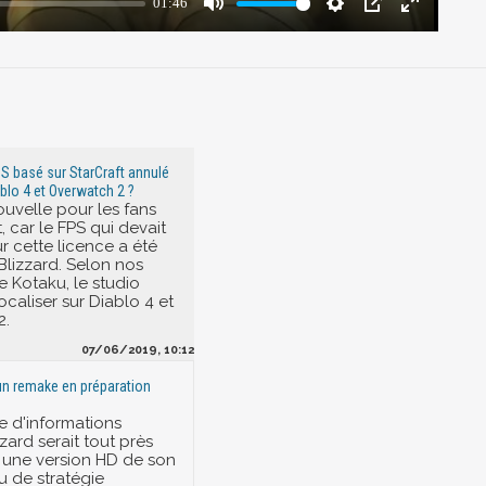
PS basé sur StarCraft annulé
ablo 4 et Overwatch 2 ?
uvelle pour les fans
, car le FPS qui devait
r cette licence a été
Blizzard. Selon nos
e Kotaku, le studio
ocaliser sur Diablo 4 et
2.
07/06/2019, 10:12
 un remake en préparation
?
e d'informations
zard serait tout près
 une version HD de son
u de stratégie