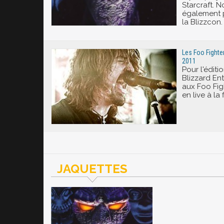
Starcraft. N
également p
la Blizzcon.
Les Foo Fighte
2011
Pour l'éditi
Blizzard Ent
aux Foo Fig
en live à la 
JAQUETTES