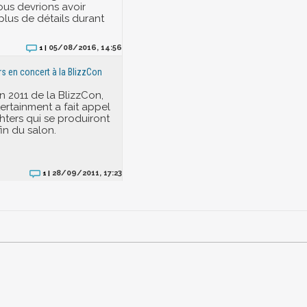
ous devrions avoir
lus de détails durant
05/08/2016, 14:56
1 |
rs en concert à la BlizzCon
on 2011 de la BlizzCon,
ertainment a fait appel
hters qui se produiront
fin du salon.
28/09/2011, 17:23
1 |