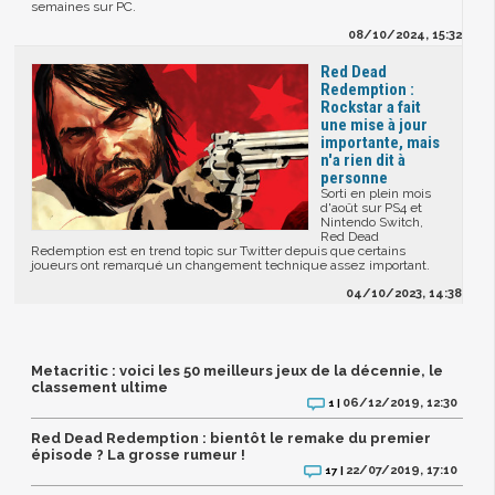
semaines sur PC.
08/10/2024, 15:32
Red Dead
Redemption :
Rockstar a fait
une mise à jour
importante, mais
n'a rien dit à
personne
Sorti en plein mois
d'août sur PS4 et
Nintendo Switch,
Red Dead
Redemption est en trend topic sur Twitter depuis que certains
joueurs ont remarqué un changement technique assez important.
04/10/2023, 14:38
Metacritic : voici les 50 meilleurs jeux de la décennie, le
classement ultime
06/12/2019, 12:30
1 |
Red Dead Redemption : bientôt le remake du premier
épisode ? La grosse rumeur !
22/07/2019, 17:10
17 |