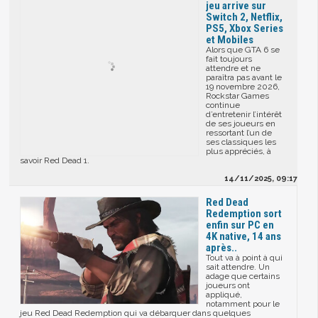
jeu arrive sur
Switch 2, Netflix,
PS5, Xbox Series
et Mobiles
Alors que GTA 6 se
fait toujours
attendre et ne
paraîtra pas avant le
19 novembre 2026,
Rockstar Games
continue
d’entretenir l’intérêt
de ses joueurs en
ressortant l’un de
ses classiques les
plus appréciés, à
savoir Red Dead 1.
14/11/2025, 09:17
Red Dead
Redemption sort
enfin sur PC en
4K native, 14 ans
après..
Tout va à point à qui
sait attendre. Un
adage que certains
joueurs ont
appliqué,
notamment pour le
jeu Red Dead Redemption qui va débarquer dans quelques