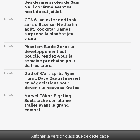
des derniers rôles de Sam
Neill confirmé avant sa
mort début juillet
NEWS
GTA 6 : un extended look
sera diffusé sur Netflix fin
août, Rockstar Games
surprend la planète jeu
vidéo
NEWS
Phantom Blade Zero : le
développement est
bouclé, rendez-vous la
semaine prochaine pour
du très lourd
NEWS
God of War : après Ryan
Hurst, Dave Bautista serait
en négociations pour
devenir le nouveau Kratos
NEWS
Marvel Tōkon Fighting
Souls lâche son ultime
trailer avant le grand
combat
Afficher la version classique de cette page