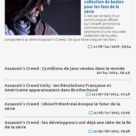
collection de bustes
pour les fans de la
série
C'est par le biais d'un
communiqué officiel
qu'Ubisoft annonce la
commercialisation
prochaine d'une nouvelle
collection de bustes
consacrée à la série Assassin's Creed. De quoi faire craquer les fans.
08/04/2016, 09:54
1 |
Assassin's Creed : 73 millions de jeux vendus dans le monde
22/04/2014, 09:49
Assassin's Creed Unity : les Révolutions Française et
Américaine apparaissaient dans Brotherhood
26/03/2014, 10:48
11 |
Assassin's Creed : Ubisoft Montréal évoque le futur de la
série
06/11/2013, 13:09
2 |
Assassin's Creed : les développeurs ont déjà une idée de la fin
de la série
05/08/2013, 09:58
2 |