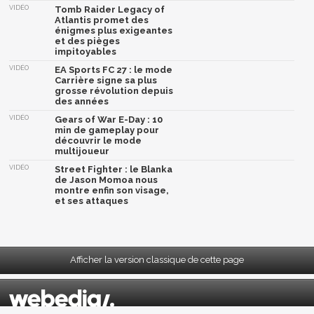
VIDÉO
Tomb Raider Legacy of
Atlantis promet des
énigmes plus exigeantes
et des pièges
impitoyables
VIDÉO
EA Sports FC 27 : le mode
Carrière signe sa plus
grosse révolution depuis
des années
VIDÉO
Gears of War E-Day : 10
min de gameplay pour
découvrir le mode
multijoueur
VIDÉO
Street Fighter : le Blanka
de Jason Momoa nous
montre enfin son visage,
et ses attaques
Afficher la version classique de cette page