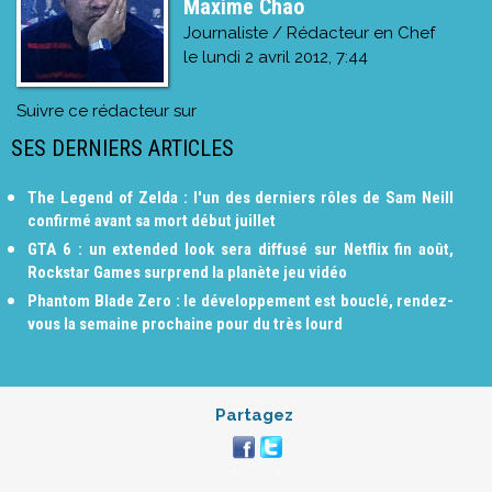
Maxime Chao
Journaliste / Rédacteur en Chef
le
lundi 2 avril 2012, 7:44
Suivre ce rédacteur sur
SES DERNIERS ARTICLES
The Legend of Zelda : l'un des derniers rôles de Sam Neill
confirmé avant sa mort début juillet
GTA 6 : un extended look sera diffusé sur Netflix fin août,
Rockstar Games surprend la planète jeu vidéo
Phantom Blade Zero : le développement est bouclé, rendez-
vous la semaine prochaine pour du très lourd
Partagez