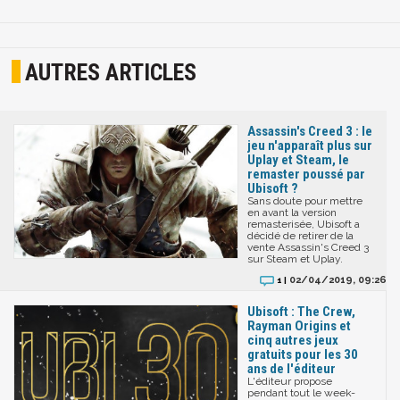
AUTRES ARTICLES
Assassin's Creed 3 : le
jeu n'apparaît plus sur
Uplay et Steam, le
remaster poussé par
Ubisoft ?
Sans doute pour mettre
en avant la version
remasterisée, Ubisoft a
décidé de retirer de la
vente Assassin's Creed 3
sur Steam et Uplay.
02/04/2019, 09:26
1 |
Ubisoft : The Crew,
Rayman Origins et
cinq autres jeux
gratuits pour les 30
ans de l'éditeur
L'éditeur propose
pendant tout le week-