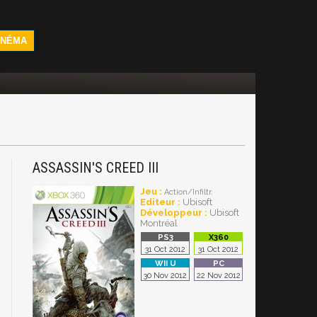
INÉMA
ASSASSIN'S CREED III
Jeu :
Action/Infiltr.
Editeur :
Ubisoft
Développeur :
Ubisoft
Montréal
31 Oct 2012
31 Oct 2012
30 Nov 2012
22 Nov 2012