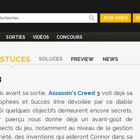
JEUX VIDÉO
C
SORTIES
VIDÉOS
CONCOURS
ASTUCES
SOLUCES
PREVIEW
NEWS
3
s avant sa sortie,
Assassin's Creed 3
voit déjà sa
rophées et Succès être dévoilée par ce diable
 Si quelques objectifs demeurent encore secrets,
r paerçu nous donne déjà un avant-goût de
pects du jeu, notamment au niveau de la gestion
iété, des inventions qui aideront Connor dans sa