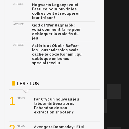
ASTUCE
Hogwarts Legacy : voici
l'astuce pour ouvrir les
coffres oeil et récupérer
leur trésor !
ASTUCE
God of War Ragnarök :
voici comment faire pour
débloquer la vraie fin du
jeu
ASTUCE
Astérix et Obélix Baffez-
les Tous : Microids avait
caché le code Konami, qui
débloque un bonus
spécial (exclu)
LES + LUS
1
NEWS
Far Cry : un nouveau jeu
très ambitieux après
l'abandon de son
extraction shooter ?
2
NEWS
Avengers Doomsday : Et si