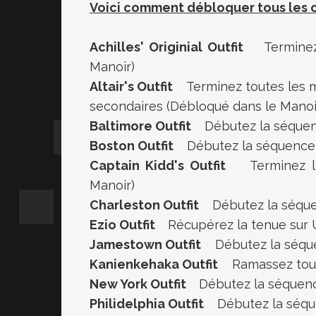
Voici comment débloquer tous les c
Achilles' Originial Outfit
Terminez l
Manoir)
Altair's Outfit
Terminez toutes les mi
secondaires (Débloqué dans le Manoi
Baltimore Outfit
Débutez la séquenc
Boston Outfit
Débutez la séquence 
Captain Kidd's Outfit
Terminez la 
Manoir)
Charleston Outfit
Débutez la séquen
Ezio Outfit
Récupérez la tenue sur U
Jamestown Outfit
Débutez la séquen
Kanienkehaka Outfit
Ramassez toute
New York Outfit
Débutez la séquenc
Philidelphia Outfit
Débutez la séque