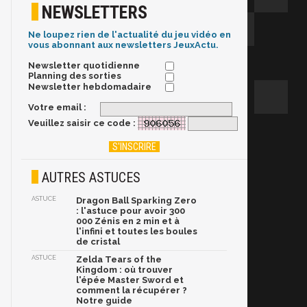
NEWSLETTERS
Ne loupez rien de l'actualité du jeu vidéo en
vous abonnant aux newsletters JeuxActu.
Newsletter quotidienne
Planning des sorties
Newsletter hebdomadaire
Votre email :
Veuillez saisir ce code :
AUTRES ASTUCES
ASTUCE
Dragon Ball Sparking Zero
: l'astuce pour avoir 300
000 Zénis en 2 min et à
l'infini et toutes les boules
de cristal
ASTUCE
Zelda Tears of the
Kingdom : où trouver
l'épée Master Sword et
comment la récupérer ?
Notre guide