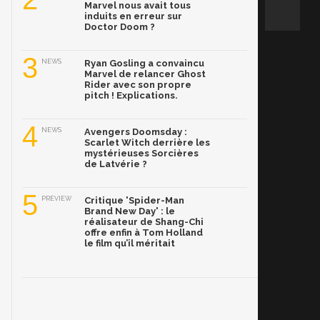
Marvel nous avait tous
induits en erreur sur
Doctor Doom ?
3
NEWS
Ryan Gosling a convaincu
Marvel de relancer Ghost
Rider avec son propre
pitch ! Explications.
4
NEWS
Avengers Doomsday :
Scarlet Witch derrière les
mystérieuses Sorcières
de Latvérie ?
5
PREVIEW
Critique 'Spider-Man
Brand New Day' : le
réalisateur de Shang-Chi
offre enfin à Tom Holland
le film qu’il méritait