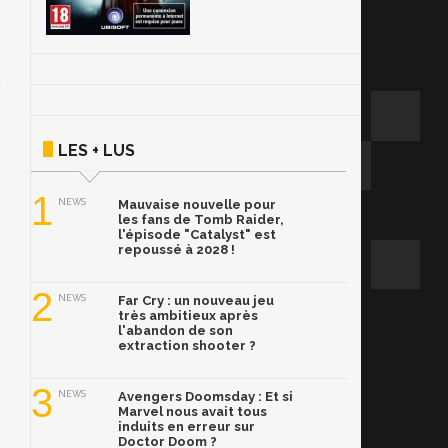
LES + LUS
1
NEWS
Mauvaise nouvelle pour
les fans de Tomb Raider,
l'épisode "Catalyst" est
repoussé à 2028 !
2
NEWS
Far Cry : un nouveau jeu
très ambitieux après
l'abandon de son
extraction shooter ?
3
NEWS
Avengers Doomsday : Et si
Marvel nous avait tous
induits en erreur sur
Doctor Doom ?