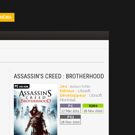
INÉMA
ASSASSIN'S CREED : BROTHERHOOD
Jeu :
Action/Infiltr.
Editeur :
Ubisoft
Développeur :
Ubisoft
Montréal
17 Mar 2011
18 Nov 2010
18 Nov 2010