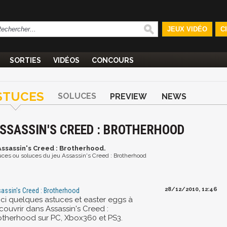
JEUX VIDÉO
C
SORTIES
VIDÉOS
CONCOURS
STUCES
SOLUCES
PREVIEW
NEWS
ASSASSIN'S CREED : BROTHERHOOD
 Assassin's Creed : Brotherhood.
stuces ou soluces du jeu Assassin's Creed : Brotherhood
28/12/2010, 12:46
assin's Creed : Brotherhood
ici quelques astuces et easter eggs à
couvrir dans Assassin's Creed :
otherhood sur PC, Xbox360 et PS3.