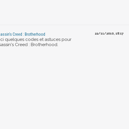
22/11/2010, 18:17
assin's Creed : Brotherhood
ici quelques codes et astuces pour
sassin's Creed : Brotherhood.