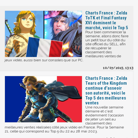
Charts France : Zelda
ToTK et Final Fantasy
XVI dominent le
marché, voici le Top 5
Pour bien commencer la
semaine, allons donc faire
un petit tour du côté du
site officiel du SELL, afin
de récupérer le
classement des
meilleures ventes de
jeux vidéo, aussi bien sur consoles que sur PC.
10/07/2023, 13:13
Charts France : Zelda
Tears of the Kingdom
continue d'asseoir
son autorité, voici le
Top 5 des meilleures
ventes
Une nouvelle semaine
démarre et c'est
évidemment l'occasion
de jeter un oeil au
classement des
meilleures ventes réalisées côté jeux vidéo en France. Pour la Semaine
21, celle qui correspond au Top 5 du 22 au 28 mai 2023.