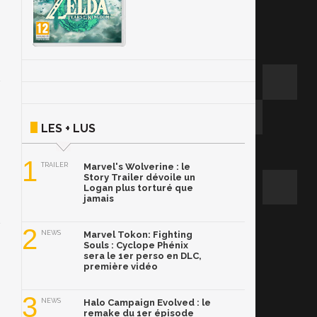
LES + LUS
1
TRAILER
Marvel's Wolverine : le
Story Trailer dévoile un
Logan plus torturé que
jamais
2
NEWS
Marvel Tokon: Fighting
Souls : Cyclope Phénix
sera le 1er perso en DLC,
première vidéo
3
NEWS
Halo Campaign Evolved : le
remake du 1er épisode