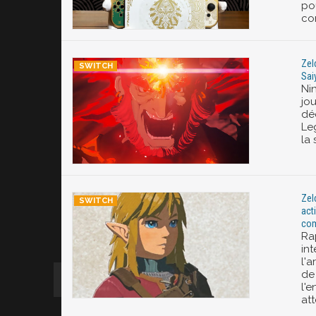
po
co
Zel
Saiy
Ni
jo
déc
Le
la 
Zel
act
com
Ra
int
l'
de 
l'
at