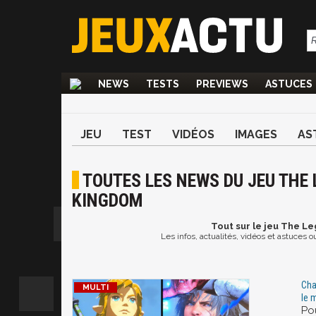
NEWS
TESTS
PREVIEWS
ASTUCES
JEU
TEST
VIDÉOS
IMAGES
AS
TOUTES LES NEWS DU JEU THE 
KINGDOM
Tout
sur le jeu The Le
Les infos, actualités, vidéos et astuces
Cha
le 
Po