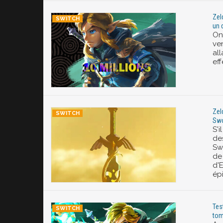
Zel
un 
On
ve
all
ef
Zel
Swo
S'i
de
Sw
de
d'E
ép
Tes
tom