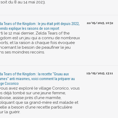
 soit du 8 au 14 mai 2023.
22/05/2023, 10:32
da Tears of the Kingdom : le jeu était prêt depuis 2022,
tendo explique les raisons de son report
ti le 12 mai dernier, Zelda Tears of the
ngdom est un jeu qui a connu de nombreux
ports, et la raison à chaque fois évoquée
ncernant le besoin de peaufiner le jeu
ns ses moindres recoins.
19/05/2023, 13:11
da Tears of the Kingdom : la recette "Gruau aux
umes" anti miasmes, voici comment la préparer au
lage Cocorico
 vous avez exploré le village Cororico, vous
es déjà tombé sur une jeune femme,
boise, assise près d'une marmite,
pliquant que sa grand-mère est malade et
elle a besoin d'une recette particulière
r la guérir.