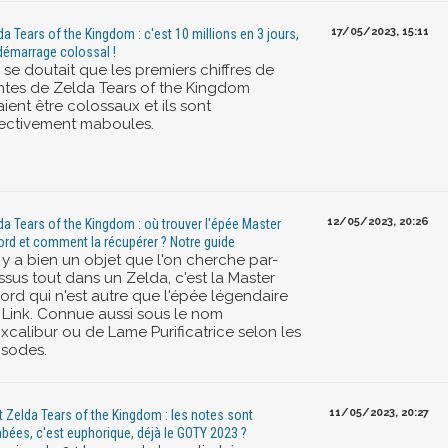
17/05/2023, 15:11
da Tears of the Kingdom : c'est 10 millions en 3 jours,
démarrage colossal !
 se doutait que les premiers chiffres de
ntes de Zelda Tears of the Kingdom
aient être colossaux et ils sont
fectivement maboules.
12/05/2023, 20:26
da Tears of the Kingdom : où trouver l'épée Master
rd et comment la récupérer ? Notre guide
l y a bien un objet que l'on cherche par-
ssus tout dans un Zelda, c'est la Master
ord qui n'est autre que l'épée légendaire
 Link. Connue aussi sous le nom
xcalibur ou de Lame Purificatrice selon les
isodes.
11/05/2023, 20:27
t Zelda Tears of the Kingdom : les notes sont
bées, c'est euphorique, déjà le GOTY 2023 ?