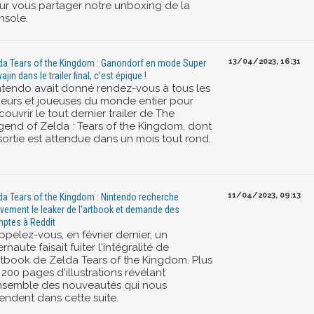
ur vous partager notre unboxing de la
nsole.
13/04/2023, 16:31
da Tears of the Kingdom : Ganondorf en mode Super
ajin dans le trailer final, c'est épique !
ntendo avait donné rendez-vous à tous les
ueurs et joueuses du monde entier pour
ouvrir le tout dernier trailer de The
gend of Zelda : Tears of the Kingdom, dont
sortie est attendue dans un mois tout rond.
11/04/2023, 09:13
da Tears of the Kingdom : Nintendo recherche
ivement le leaker de l'artbook et demande des
ptes à Reddit
ppelez-vous, en février dernier, un
ernaute faisait fuiter l'intégralité de
artbook de Zelda Tears of the Kingdom. Plus
200 pages d'illustrations révélant
ensemble des nouveautés qui nous
tendent dans cette suite.