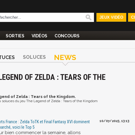
JEUX VIDÉO
C
SORTIES
VIDÉOS
CONCOURS
NEWS
SOLUCES
TUCES
LEGEND OF ZELDA : TEARS OF THE
gend of Zelda : Tears of the Kingdom.
 ou soluces du jeu The Legend of Zelda : Tears of the Kingdom
10/07/2023, 13:13
rts France : Zelda ToTK et Final Fantasy XVI dominent
marché, voici le Top 5
ur bien commencer la semaine, allons