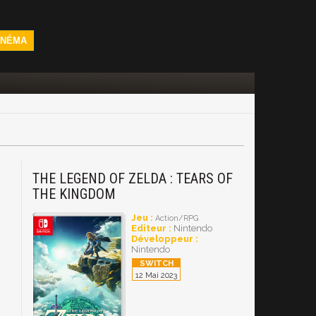
INÉMA
THE LEGEND OF ZELDA : TEARS OF
THE KINGDOM
Jeu :
Action/RPG
Editeur :
Nintendo
Développeur :
Nintendo
12 Mai 2023