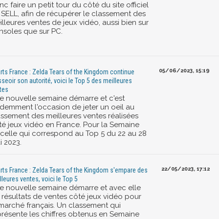
c faire un petit tour du côté du site officiel
 SELL, afin de récupérer le classement des
lleures ventes de jeux vidéo, aussi bien sur
nsoles que sur PC.
05/06/2023, 15:19
rts France : Zelda Tears of the Kingdom continue
sseoir son autorité, voici le Top 5 des meilleures
tes
e nouvelle semaine démarre et c'est
idemment l'occasion de jeter un oeil au
assement des meilleures ventes réalisées
té jeux vidéo en France. Pour la Semaine
, celle qui correspond au Top 5 du 22 au 28
i 2023.
22/05/2023, 17:12
rts France : Zelda Tears of the Kingdom s'empare des
lleures ventes, voici le Top 5
e nouvelle semaine démarre et avec elle
s résultats de ventes côté jeux vidéo pour
 marché français. Un classement qui
présente les chiffres obtenus en Semaine