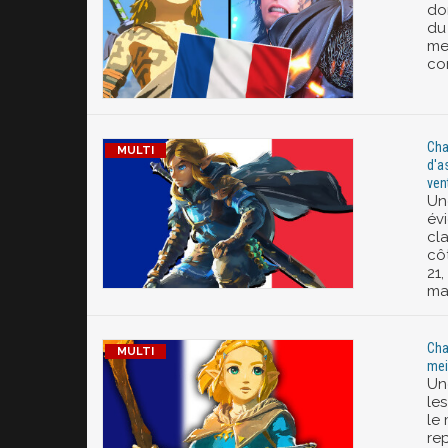
don
du
mei
co
Cha
d'a
ven
Un
év
cl
cô
21
ma
Cha
mei
Un
le
le
re