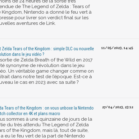
oins de 24 heures de la sortie très
tendue de The Legend of Zelda : Tears of
e Kingdom, Nintendo a donné le feu vert à
presse pour livrer son verdict final sur les
uvelles aventures de Link.
11/05/2023, 14:45
t Zelda Tears of the Kingdom : simple DLC ou nouvelle
olution dans le jeu vidéo ?
 sortie de Zelda Breath of the Wild en 2017
été synonyme de révolution dans le jeu
déo. Un véritable game changer comme on
titrait dans notre test de l’époque. Est-ce à
uveau le cas en 2023 avec sa suite ?
27/04/2023, 23:12
da Tears of the Kingdom : on vous unboxe la Nintendo
tch collector en 4K et plans macro
us sommes à une quinzaine de jours de la
rtie du très attendu The Legend of Zelda
rs of the Kingdom, mais là, tout de suite,
 a eu le feu vert de la part de Nintendo