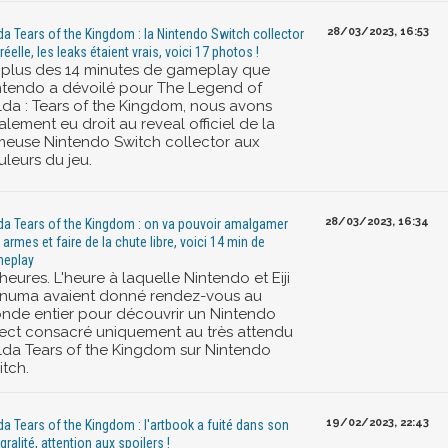
28/03/2023, 16:53
da Tears of the Kingdom : la Nintendo Switch collector
réelle, les leaks étaient vrais, voici 17 photos !
 plus des 14 minutes de gameplay que
ntendo a dévoilé pour The Legend of
lda : Tears of the Kingdom, nous avons
lement eu droit au reveal officiel de la
meuse Nintendo Switch collector aux
uleurs du jeu.
28/03/2023, 16:34
da Tears of the Kingdom : on va pouvoir amalgamer
 armes et faire de la chute libre, voici 14 min de
eplay
heures. L'heure à laquelle Nintendo et Eiji
numa avaient donné rendez-vous au
nde entier pour découvrir un Nintendo
rect consacré uniquement au très attendu
lda Tears of the Kingdom sur Nintendo
itch.
19/02/2023, 22:43
da Tears of the Kingdom : l'artbook a fuité dans son
gralité, attention aux spoilers !