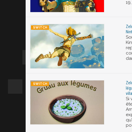
19,
Zel
Nin
Sor
Ki
re
co
da
Zel
lég
vil
Si
êt
Am
ex
qu'
pou