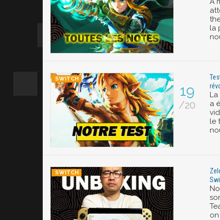
A m
at
th
la 
no
Tes
rév
19
La
/20
a 
vi
le 
no
Zel
Swi
No
so
Tea
on