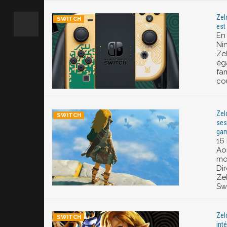
Zel
est 
En
Ni
Ze
éga
fa
co
Zel
ses
gam
16 
Ao
mo
Di
Ze
Sw
Zel
inté