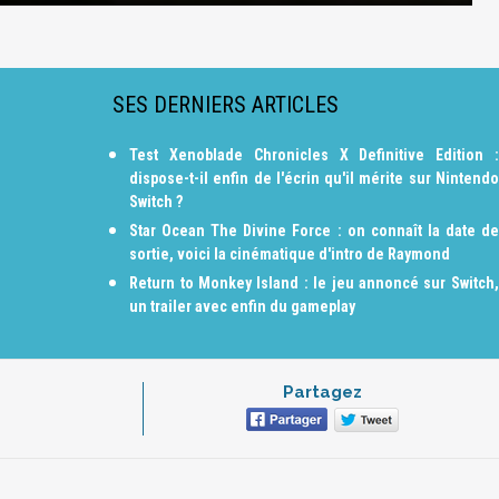
SES DERNIERS ARTICLES
Test Xenoblade Chronicles X Definitive Edition :
dispose-t-il enfin de l'écrin qu'il mérite sur Nintendo
Switch ?
Star Ocean The Divine Force : on connaît la date de
sortie, voici la cinématique d'intro de Raymond
Return to Monkey Island : le jeu annoncé sur Switch,
un trailer avec enfin du gameplay
Partagez