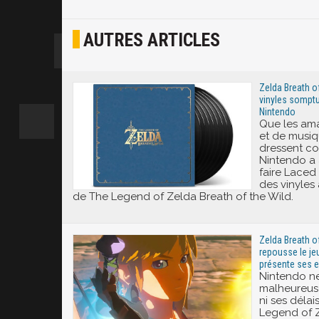
Osef
AUTRES ARTICLES
Joyeux
Excité
Zelda Breath of
vinyles somptu
Nintendo
Que les ama
et de musiq
dressent c
Nintendo a 
faire Laced
des vinyles
de The Legend of Zelda Breath of the Wild.
Zelda Breath of
repousse le je
présente ses 
Nintendo n
malheureuse
ni ses délais
Legend of Z