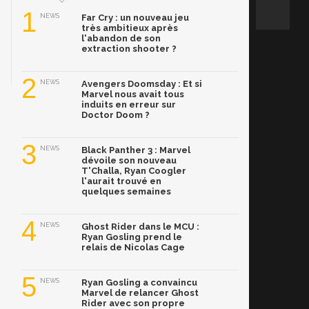
1
NEWS
Far Cry : un nouveau jeu
très ambitieux après
l'abandon de son
extraction shooter ?
2
NEWS
Avengers Doomsday : Et si
Marvel nous avait tous
induits en erreur sur
Doctor Doom ?
3
NEWS
Black Panther 3 : Marvel
dévoile son nouveau
T'Challa, Ryan Coogler
l'aurait trouvé en
quelques semaines
4
NEWS
Ghost Rider dans le MCU :
Ryan Gosling prend le
relais de Nicolas Cage
5
NEWS
Ryan Gosling a convaincu
Marvel de relancer Ghost
Rider avec son propre