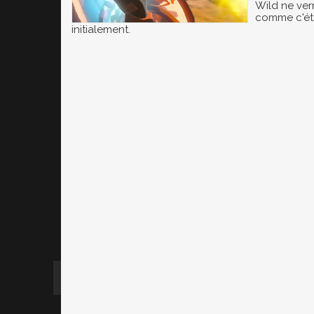
Wild ne ver
comme c'ét
initialement.