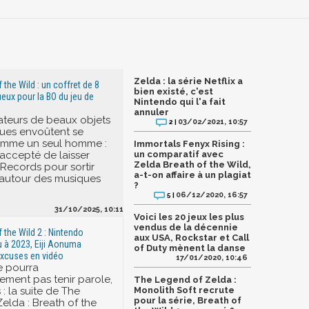
Zelda : la série Netflix a
 the Wild : un coffret de 8
bien existé, c'est
eux pour la BO du jeu de
Nintendo qui l'a fait
annuler
teurs de beaux objets
03/02/2021, 10:57
2 |
ues envoûtent se
omme un seul homme :
Immortals Fenyx Rising :
accepté de laisser
un comparatif avec
Zelda Breath of the Wild,
 Records pour sortir
a-t-on affaire à un plagiat
 autour des musiques
?
06/12/2020, 16:57
5 |
31/10/2025, 10:11
Voici les 20 jeux les plus
vendus de la décennie
 the Wild 2 : Nintendo
aux USA, Rockstar et Call
u à 2023, Eiji Aonuma
of Duty mènent la danse
excuses en vidéo
17/01/2020, 10:46
e pourra
ment pas tenir parole,
The Legend of Zelda :
 : la suite de The
Monolith Soft recrute
pour la série, Breath of
elda : Breath of the