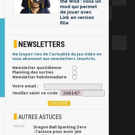
the Wild : voilà un
mod qui permet
de jouer avec
Link en version
fille
NEWSLETTERS
Ne loupez rien de l'actualité du jeu vidéo en
vous abonnant aux newsletters JeuxActu.
Newsletter quotidienne
Planning des sorties
Newsletter hebdomadaire
Votre email :
Veuillez saisir ce code :
AUTRES ASTUCES
ASTUCE
Dragon Ball Sparking Zero
: l'astuce pour avoir 300