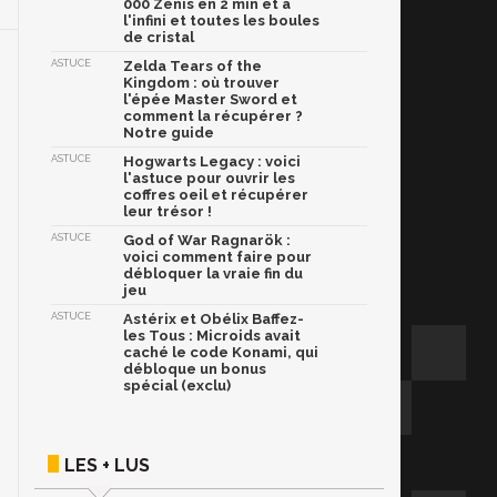
000 Zénis en 2 min et à
l'infini et toutes les boules
de cristal
ASTUCE
Zelda Tears of the
Kingdom : où trouver
l'épée Master Sword et
comment la récupérer ?
Notre guide
ASTUCE
Hogwarts Legacy : voici
l'astuce pour ouvrir les
coffres oeil et récupérer
leur trésor !
ASTUCE
God of War Ragnarök :
voici comment faire pour
débloquer la vraie fin du
jeu
ASTUCE
Astérix et Obélix Baffez-
les Tous : Microids avait
caché le code Konami, qui
débloque un bonus
spécial (exclu)
LES + LUS