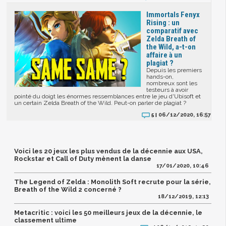
Immortals Fenyx
Rising : un
comparatif avec
Zelda Breath of
the Wild, a-t-on
affaire à un
plagiat ?
Depuis les premiers
hands-on,
nombreux sont les
testeurs à avoir
pointé du doigt les énormes ressemblances entre le jeu d'Ubisoft et
un certain Zelda Breath of the Wild. Peut-on parler de plagiat ?
06/12/2020, 16:57
5 |
Voici les 20 jeux les plus vendus de la décennie aux USA,
Rockstar et Call of Duty mènent la danse
17/01/2020, 10:46
The Legend of Zelda : Monolith Soft recrute pour la série,
Breath of the Wild 2 concerné ?
18/12/2019, 12:13
Metacritic : voici les 50 meilleurs jeux de la décennie, le
classement ultime