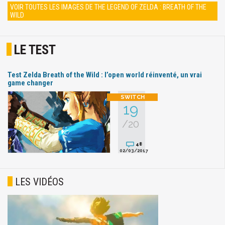
VOIR TOUTES LES IMAGES DE THE LEGEND OF ZELDA : BREATH OF THE
WILD
LE TEST
Test Zelda Breath of the Wild : l’open world réinventé, un vrai
game changer
19
/20
48
02/03/2017
LES VIDÉOS