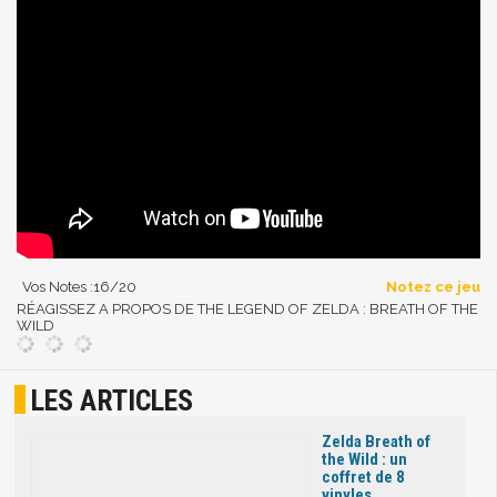
Vos Notes :
16
/20
Notez ce jeu
RÉAGISSEZ A PROPOS DE THE LEGEND OF ZELDA : BREATH OF THE
WILD
LES ARTICLES
Zelda Breath of
the Wild : un
coffret de 8
vinyles