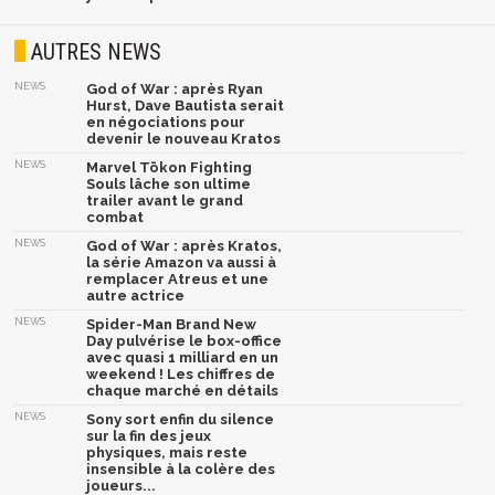
AUTRES NEWS
NEWS
God of War : après Ryan
Hurst, Dave Bautista serait
en négociations pour
devenir le nouveau Kratos
NEWS
Marvel Tōkon Fighting
Souls lâche son ultime
trailer avant le grand
combat
NEWS
God of War : après Kratos,
la série Amazon va aussi à
remplacer Atreus et une
autre actrice
NEWS
Spider-Man Brand New
Day pulvérise le box-office
avec quasi 1 milliard en un
weekend ! Les chiffres de
chaque marché en détails
NEWS
Sony sort enfin du silence
sur la fin des jeux
physiques, mais reste
insensible à la colère des
joueurs...