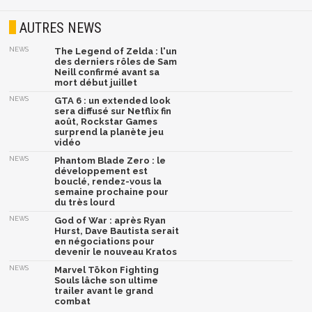
AUTRES NEWS
NEWS
The Legend of Zelda : l'un
des derniers rôles de Sam
Neill confirmé avant sa
mort début juillet
NEWS
GTA 6 : un extended look
sera diffusé sur Netflix fin
août, Rockstar Games
surprend la planète jeu
vidéo
NEWS
Phantom Blade Zero : le
développement est
bouclé, rendez-vous la
semaine prochaine pour
du très lourd
NEWS
God of War : après Ryan
Hurst, Dave Bautista serait
en négociations pour
devenir le nouveau Kratos
NEWS
Marvel Tōkon Fighting
Souls lâche son ultime
trailer avant le grand
combat