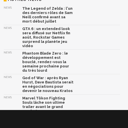
NEWS
The Legend of Zelda : l'un
des derniers rôles de Sam
Neill confirmé avant sa
mort début juillet
NEWS
GTA 6 : un extended look
sera diffusé sur Netflix fin
août, Rockstar Games
surprend la planète jeu
vidéo
NEWS
Phantom Blade Zero : le
développement est
bouclé, rendez-vous la
semaine prochaine pour
du très lourd
NEWS
God of War : après Ryan
Hurst, Dave Bautista serait
en négociations pour
devenir le nouveau Kratos
NEWS
Marvel Tōkon Fighting
Souls lâche son ultime
trailer avant le grand
combat