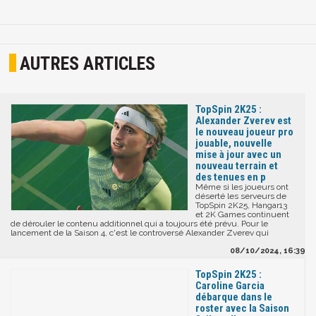
AUTRES ARTICLES
TopSpin 2K25 :
Alexander Zverev est
le nouveau joueur pro
jouable, nouvelle
mise à jour avec un
nouveau terrain et
des tenues en p
Même si les joueurs ont
déserté les serveurs de
TopSpin 2K25, Hangar13
et 2K Games continuent
de dérouler le contenu additionnel qui a toujours été prévu. Pour le
lancement de la Saison 4, c'est le controversé Alexander Zverev qui
08/10/2024, 16:39
TopSpin 2K25 :
Caroline Garcia
débarque dans le
roster avec la Saison