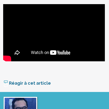
Réagir à cet article