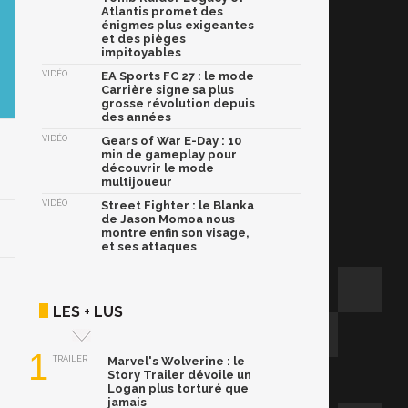
Atlantis promet des
énigmes plus exigeantes
et des pièges
impitoyables
VIDÉO
EA Sports FC 27 : le mode
Carrière signe sa plus
grosse révolution depuis
des années
VIDÉO
Gears of War E-Day : 10
min de gameplay pour
découvrir le mode
multijoueur
VIDÉO
Street Fighter : le Blanka
de Jason Momoa nous
montre enfin son visage,
et ses attaques
LES + LUS
1
TRAILER
Marvel's Wolverine : le
Story Trailer dévoile un
Logan plus torturé que
jamais