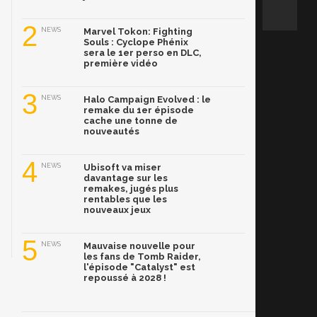
2
NEWS
Marvel Tokon: Fighting
Souls : Cyclope Phénix
sera le 1er perso en DLC,
première vidéo
3
NEWS
Halo Campaign Evolved : le
remake du 1er épisode
cache une tonne de
nouveautés
4
NEWS
Ubisoft va miser
davantage sur les
remakes, jugés plus
rentables que les
nouveaux jeux
5
NEWS
Mauvaise nouvelle pour
les fans de Tomb Raider,
l'épisode "Catalyst" est
repoussé à 2028 !