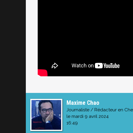
Maxime Chao
Journaliste / Rédacteur en Che
le mardi 9 avril 2024
16:49