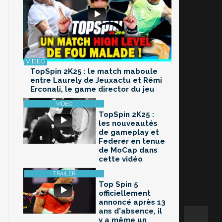
TopSpin 2K25 : le match maboule
entre Laurely de Jeuxactu et Rémi
Erconali, le game director du jeu
TopSpin 2K25 :
les nouveautés
de gameplay et
Federer en tenue
de MoCap dans
cette vidéo
Top Spin 5
officiellement
annoncé après 13
ans d'absence, il
y a même un