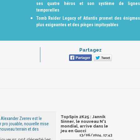
ses quatre héros et son système de lignes
temporelles
Tomb Raider Legacy of Atlantis promet des énigmes
plus exigeantes et des pièges impitoyables
Partagez
TopSpin 2K25 : Jannik
 Alexander Zverev est le
Sinner, le nouveau N°1
 pro jouable, nouvelle mise
mondial, arrive dans le
 nouveau terrain et des
jeu en Gucci
13/06/2024, 17:43
 joueurs ont déserté les