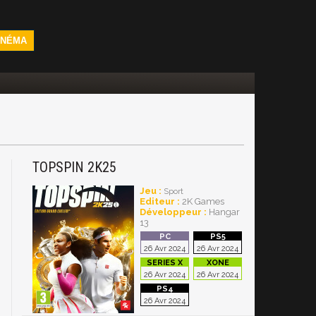
INÉMA
TOPSPIN 2K25
Jeu :
Sport
Editeur :
2K Games
Développeur :
Hangar
13
26 Avr 2024
26 Avr 2024
26 Avr 2024
26 Avr 2024
26 Avr 2024