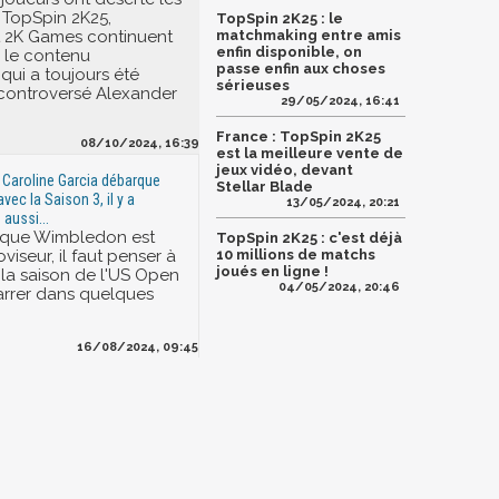
 TopSpin 2K25,
TopSpin 2K25 : le
t 2K Games continuent
matchmaking entre amis
enfin disponible, on
 le contenu
passe enfin aux choses
qui a toujours été
sérieuses
e controversé Alexander
29/05/2024, 16:41
France : TopSpin 2K25
08/10/2024, 16:39
est la meilleure vente de
jeux vidéo, devant
 Caroline Garcia débarque
Stellar Blade
avec la Saison 3, il y a
13/05/2024, 20:21
 aussi...
 que Wimbledon est
TopSpin 2K25 : c'est déjà
oviseur, il faut penser à
10 millions de matchs
joués en ligne !
à la saison de l'US Open
04/05/2024, 20:46
arrer dans quelques
16/08/2024, 09:45