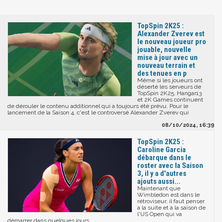
TopSpin 2K25 :
Alexander Zverev est
le nouveau joueur pro
jouable, nouvelle
mise à jour avec un
nouveau terrain et
des tenues en p
Même si les joueurs ont
déserté les serveurs de
TopSpin 2K25, Hangar13
et 2K Games continuent
de dérouler le contenu additionnel qui a toujours été prévu. Pour le
lancement de la Saison 4, c'est le controversé Alexander Zverev qui
08/10/2024, 16:39
TopSpin 2K25 :
Caroline Garcia
débarque dans le
roster avec la Saison
3, il y a d'autres
ajouts aussi...
Maintenant que
Wimbledon est dans le
rétroviseur, il faut penser
à la suite et à la saison de
l'US Open qui va
démarrer dans quelques jours.