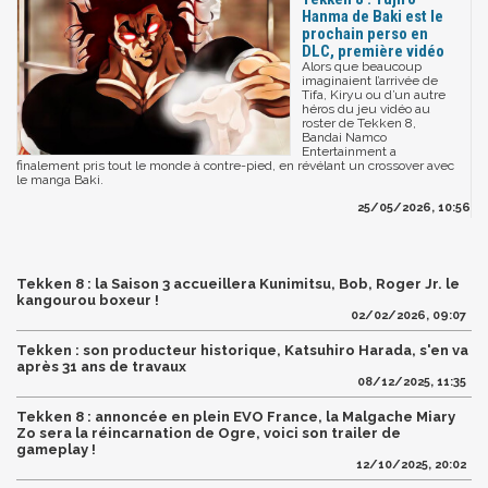
Hanma de Baki est le
prochain perso en
DLC, première vidéo
Alors que beaucoup
imaginaient l’arrivée de
Tifa, Kiryu ou d’un autre
héros du jeu vidéo au
roster de Tekken 8,
Bandai Namco
Entertainment a
finalement pris tout le monde à contre-pied, en révélant un crossover avec
le manga Baki.
25/05/2026, 10:56
Tekken 8 : la Saison 3 accueillera Kunimitsu, Bob, Roger Jr. le
kangourou boxeur !
02/02/2026, 09:07
Tekken : son producteur historique, Katsuhiro Harada, s'en va
après 31 ans de travaux
08/12/2025, 11:35
Tekken 8 : annoncée en plein EVO France, la Malgache Miary
Zo sera la réincarnation de Ogre, voici son trailer de
gameplay !
12/10/2025, 20:02