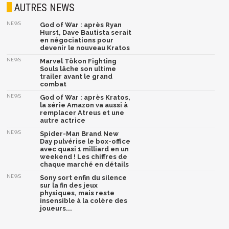
AUTRES NEWS
NEWS
God of War : après Ryan
Hurst, Dave Bautista serait
en négociations pour
devenir le nouveau Kratos
NEWS
Marvel Tōkon Fighting
Souls lâche son ultime
trailer avant le grand
combat
NEWS
God of War : après Kratos,
la série Amazon va aussi à
remplacer Atreus et une
autre actrice
NEWS
Spider-Man Brand New
Day pulvérise le box-office
avec quasi 1 milliard en un
weekend ! Les chiffres de
chaque marché en détails
NEWS
Sony sort enfin du silence
sur la fin des jeux
physiques, mais reste
insensible à la colère des
joueurs...