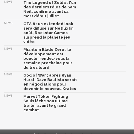
NEWS
The Legend of Zelda : l'un
des derniers rôles de Sam
Neill confirmé avant sa
mort début juillet
NEWS
GTA 6 : un extended look
sera diffusé sur Netflix fin
août, Rockstar Games
surprend la planète jeu
vidéo
NEWS
Phantom Blade Zero : le
développement est
bouclé, rendez-vous la
semaine prochaine pour
du très lourd
NEWS
God of War : après Ryan
Hurst, Dave Bautista serait
en négociations pour
devenir le nouveau Kratos
NEWS
Marvel Tōkon Fighting
Souls lâche son ultime
trailer avant le grand
combat