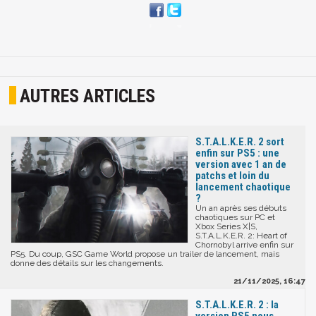
AUTRES ARTICLES
S.T.A.L.K.E.R. 2 sort
enfin sur PS5 : une
version avec 1 an de
patchs et loin du
lancement chaotique
?
Un an après ses débuts
chaotiques sur PC et
Xbox Series X|S,
S.T.A.L.K.E.R. 2: Heart of
Chornobyl arrive enfin sur
PS5. Du coup, GSC Game World propose un trailer de lancement, mais
donne des détails sur les changements.
21/11/2025, 16:47
S.T.A.L.K.E.R. 2 : la