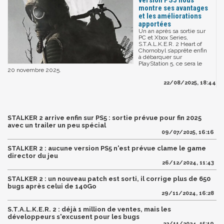
version PS5 nous
montre ses avantages
et les améliorations
apportées
Un an après sa sortie sur
PC et Xbox Series,
S.T.A.L.K.E.R. 2 Heart of
Chornobyl s’apprête enfin
à débarquer sur
PlayStation 5, ce sera le
20 novembre 2025.
22/08/2025, 18:44
STALKER 2 arrive enfin sur PS5 : sortie prévue pour fin 2025
avec un trailer un peu spécial
09/07/2025, 16:16
STALKER 2 : aucune version PS5 n'est prévue clame le game
director du jeu
26/12/2024, 11:43
STALKER 2 : un nouveau patch est sorti, il corrige plus de 650
bugs après celui de 140Go
29/11/2024, 16:28
S.T.A.L.K.E.R. 2 : déjà 1 million de ventes, mais les
développeurs s'excusent pour les bugs
22/11/2024, 15:19