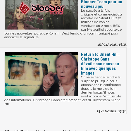
Bloober Team pour un
nouveau jeu
Le succès à la fois
critique et commercial du
remake de Silent Hill 2 (2
millions de copies
vendues en 2 mois, 86%
sur Metacritic) apporte de
bonnes nouvelles, puisque Konami s'est fendu d'un communiqué pour
annoncer la signature
25/02/2025, 18:35
Return to Silent Hill :
Christope Gans
dévoile son nouveau
film avec quelques
images
On va éviter de feindre la
surprise puisque nous
étions dans la confidence
depuis le mois de juin
dernier lorsqu'il nous
avait accordé l'exclusivité
des informations : Christophe Gans était présent lors du livestream Silent
Hill
19/10/2022, 23:38