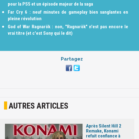
pour la PS5 et un épisode majeur de la saga
Far Cry 6 : neuf minutes de gameplay bien sanglantes en
pleine révolution
God of War Ragnarök : non, "Ragnarök" n'est pas encore le
vrai titre (et c'est Sony qui le dit)
Partagez
AUTRES ARTICLES
Après Silent Hill 2
Remake, Konami
refait confiance à