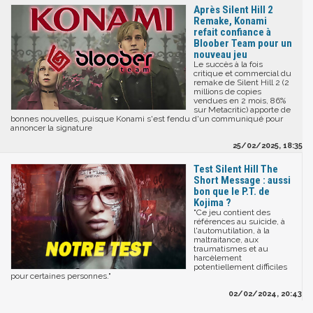
Après Silent Hill 2
Remake, Konami
refait confiance à
Bloober Team pour un
nouveau jeu
Le succès à la fois
critique et commercial du
remake de Silent Hill 2 (2
millions de copies
vendues en 2 mois, 86%
sur Metacritic) apporte de
bonnes nouvelles, puisque Konami s'est fendu d'un communiqué pour
annoncer la signature
25/02/2025, 18:35
Test Silent Hill The
Short Message : aussi
bon que le P.T. de
Kojima ?
"Ce jeu contient des
références au suicide, à
l'automutilation, à la
maltraitance, aux
traumatismes et au
harcèlement
potentiellement difficiles
pour certaines personnes."
02/02/2024, 20:43