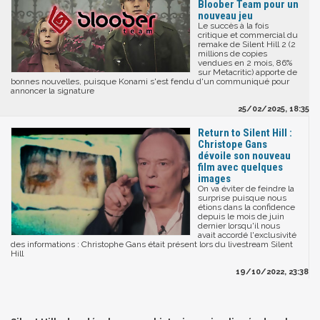
Bloober Team pour un
nouveau jeu
Le succès à la fois
critique et commercial du
remake de Silent Hill 2 (2
millions de copies
vendues en 2 mois, 86%
sur Metacritic) apporte de
bonnes nouvelles, puisque Konami s'est fendu d'un communiqué pour
annoncer la signature
25/02/2025, 18:35
Return to Silent Hill :
Christope Gans
dévoile son nouveau
film avec quelques
images
On va éviter de feindre la
surprise puisque nous
étions dans la confidence
depuis le mois de juin
dernier lorsqu'il nous
avait accordé l'exclusivité
des informations : Christophe Gans était présent lors du livestream Silent
Hill
19/10/2022, 23:38