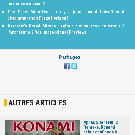
une mise à niveau ?
The Crew Motorfest : on y a joué, quand Ubisoft veut
absolument son Forza Horizon !
Assassin’s Creed Mirage : retour aux sources ou retour à
l'archaïsme ? Nos impressions (Preview)
Partagez
AUTRES ARTICLES
Après Silent Hill 2
Remake, Konami
refait confiance à