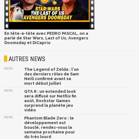
En tête-à-tête avec PEDRO PASCAL, on a
parlé de Star Wars, Last of Us, Avengers
Doomsday et DiCaprio
AUTRES NEWS
NEWS
The Legend of Zelda : l'un
des derniers rôles de Sam
Neill confirmé avant sa
mort début juillet
NEWS
GTA 6 : un extended look
sera diffusé sur Netflix fin
août, Rockstar Games
surprend la planète jeu
vidéo
NEWS
Phantom Blade Zero : le
développement est
bouclé, rendez-vous la
semaine prochaine pour
du très lourd