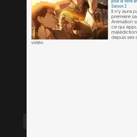
pour la série a
Saison 2
Il n'y aura p
première s
Animation so
ce qui appu
malédiction 
depuis ses 
vidéo.