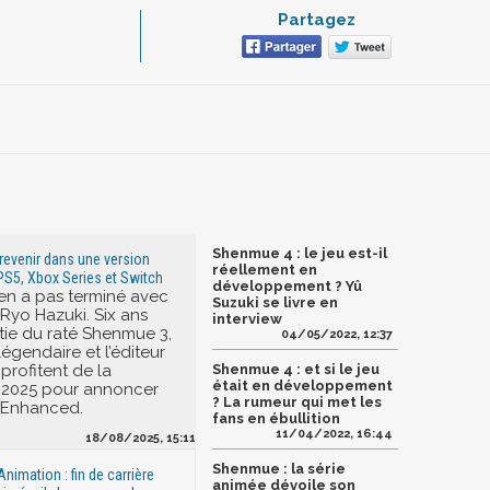
Partagez
Shenmue 4 : le jeu est-il
evenir dans une version
réellement en
S5, Xbox Series et Switch
développement ? Yû
’en a pas terminé avec
Suzuki se livre en
e Ryo Hazuki. Six ans
interview
rtie du raté Shenmue 3,
04/05/2022, 12:37
légendaire et l’éditeur
profitent de la
Shenmue 4 : et si le jeu
était en développement
2025 pour annoncer
? La rumeur qui met les
 Enhanced.
fans en ébullition
11/04/2022, 16:44
18/08/2025, 15:11
Shenmue : la série
imation : fin de carrière
animée dévoile son