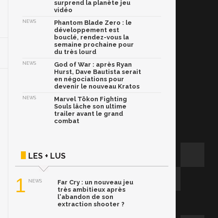
surprend la planète jeu
vidéo
NEWS
Phantom Blade Zero : le
développement est
bouclé, rendez-vous la
semaine prochaine pour
du très lourd
NEWS
God of War : après Ryan
Hurst, Dave Bautista serait
en négociations pour
devenir le nouveau Kratos
NEWS
Marvel Tōkon Fighting
Souls lâche son ultime
trailer avant le grand
combat
LES + LUS
1
NEWS
Far Cry : un nouveau jeu
très ambitieux après
l'abandon de son
extraction shooter ?