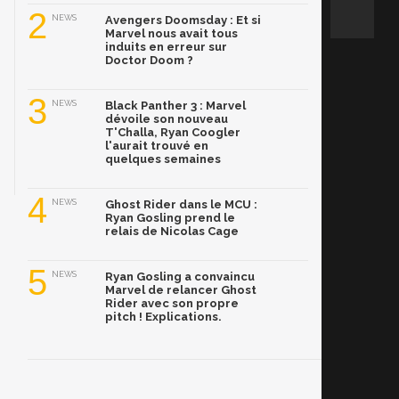
2
NEWS
Avengers Doomsday : Et si
Marvel nous avait tous
induits en erreur sur
Doctor Doom ?
3
NEWS
Black Panther 3 : Marvel
dévoile son nouveau
T'Challa, Ryan Coogler
l'aurait trouvé en
quelques semaines
4
NEWS
Ghost Rider dans le MCU :
Ryan Gosling prend le
relais de Nicolas Cage
5
NEWS
Ryan Gosling a convaincu
Marvel de relancer Ghost
Rider avec son propre
pitch ! Explications.