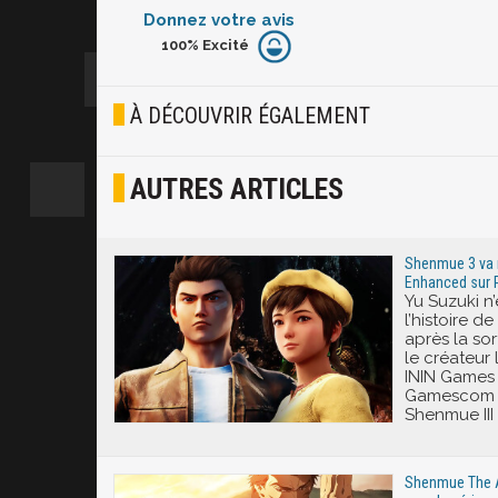
Donnez votre avis
100%
Excité
Furieux
Blasé
À DÉCOUVRIR ÉGALEMENT
Osef
AUTRES ARTICLES
Joyeux
Excité
Shenmue 3 va r
Enhanced sur P
Yu Suzuki n
l’histoire d
après la so
le créateur 
ININ Games 
Gamescom 
Shenmue III
Shenmue The An