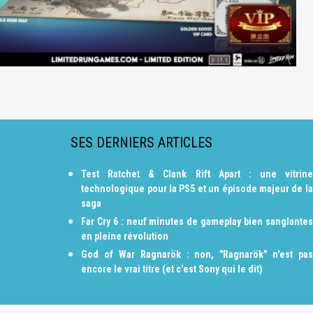
SES DERNIERS ARTICLES
Test Ratchet & Clank Rift Apart : une vitrine
technologique pour la PS5 et un épisode majeur de la
saga
Far Cry 6 : neuf minutes de gameplay bien sanglantes
en pleine révolution
God of War Ragnarök : non, "Ragnarök" n'est pas
encore le vrai titre (et c'est Sony qui le dit)