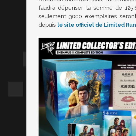
faudra dépenser la somme de 125,69
seulement 3000 exemplaires seron
depuis
le site officiel de Limited R