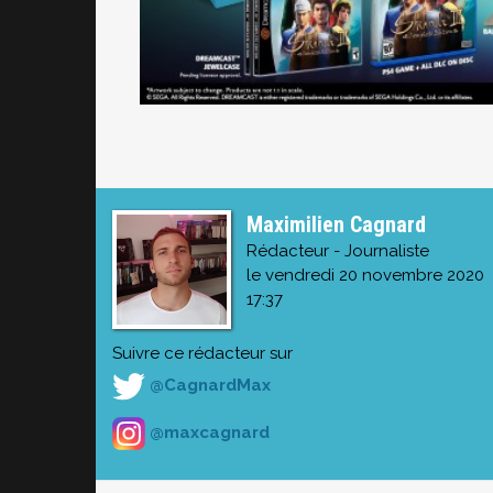
Maximilien Cagnard
Rédacteur - Journaliste
le vendredi 20 novembre 2020
17:37
Suivre ce rédacteur sur
@CagnardMax
@maxcagnard