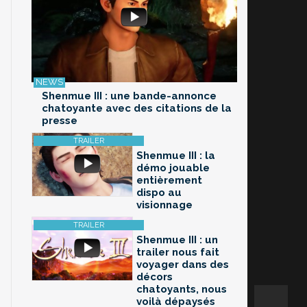
Shenmue III : une bande-annonce
chatoyante avec des citations de la
presse
Shenmue III : la
démo jouable
entièrement
dispo au
visionnage
Shenmue III : un
trailer nous fait
voyager dans des
décors
chatoyants, nous
voilà dépaysés