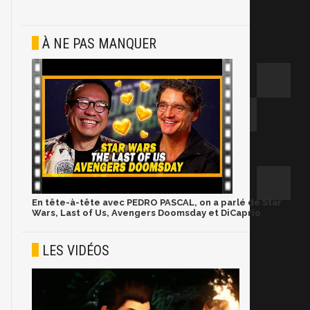
À NE PAS MANQUER
En tête-à-tête avec PEDRO PASCAL, on a parlé de Star
Wars, Last of Us, Avengers Doomsday et DiCaprio
LES VIDÉOS