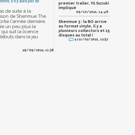
nimée, il n'y aura pas de
premier trailer, Yû Suzuki
impliqué
as de suite à la
09/10/2021, 14:48
aison de Shenmue The
rtie l'année dernière,
Shenmue 3 : la BO arrive
ie un peu plus la
au format vinyle, il y a
plusieurs collectors et 15
qui suit la licence
disques au total !
débuts dans le jeu
11/02/2021, 12:57
1 |
29/09/2022, 11:38