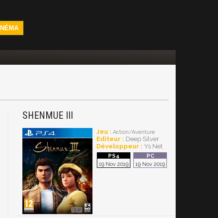
INÉMA
SHENMUE III
Jeu :
Action/Aventure
Editeur :
Deep Silver
Développeur :
Ys Net
19 Nov 2019
19 Nov 2019