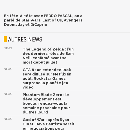
En tête-à-tête avec PEDRO PASCAL, on a
parlé de Star Wars, Last of Us, Avengers
Doomsday et DiCaprio
AUTRES NEWS
NEWS
The Legend of Zelda : l'un
des derniers rôles de Sam
Neill confirmé avant sa
mort début juillet
NEWS
GTA 6 : un extended look
sera diffusé sur Netflix fin
août, Rockstar Games
surprend la planète jeu
vidéo
NEWS
Phantom Blade Zero : le
développement est
bouclé, rendez-vous la
semaine prochaine pour
du très lourd
NEWS
God of War : après Ryan
Hurst, Dave Bautista serait
en négociations pour