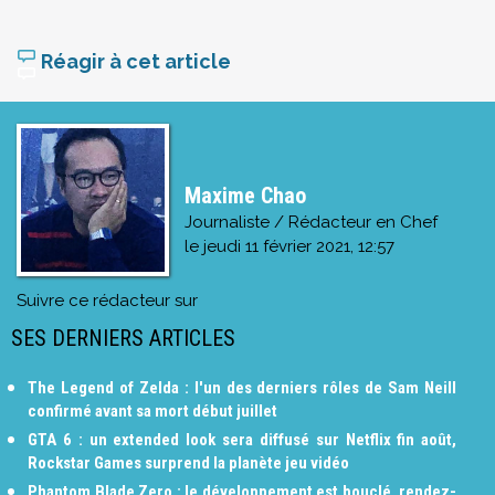
Réagir à cet article
Maxime Chao
Journaliste / Rédacteur en Chef
le
jeudi 11 février 2021, 12:57
Suivre ce rédacteur sur
SES DERNIERS ARTICLES
The Legend of Zelda : l'un des derniers rôles de Sam Neill
confirmé avant sa mort début juillet
GTA 6 : un extended look sera diffusé sur Netflix fin août,
Rockstar Games surprend la planète jeu vidéo
Phantom Blade Zero : le développement est bouclé, rendez-