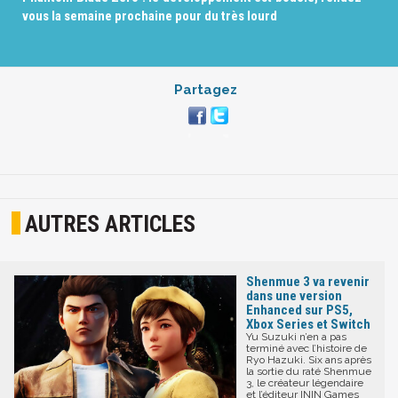
vous la semaine prochaine pour du très lourd
Partagez
AUTRES ARTICLES
Shenmue 3 va revenir
dans une version
Enhanced sur PS5,
Xbox Series et Switch
Yu Suzuki n’en a pas
terminé avec l’histoire de
Ryo Hazuki. Six ans après
la sortie du raté Shenmue
3, le créateur légendaire
et l’éditeur ININ Games