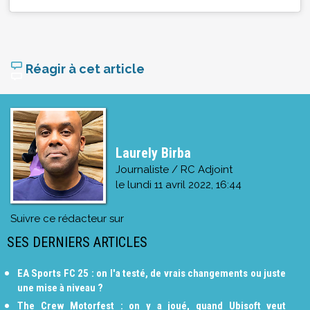
Réagir à cet article
Laurely Birba
Journaliste / RC Adjoint
le
lundi 11 avril 2022, 16:44
Suivre ce rédacteur sur
SES DERNIERS ARTICLES
EA Sports FC 25 : on l'a testé, de vrais changements ou juste
une mise à niveau ?
The Crew Motorfest : on y a joué, quand Ubisoft veut