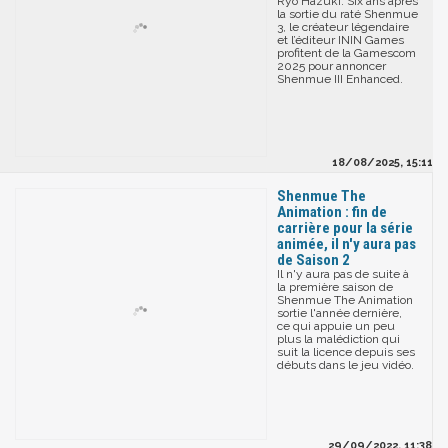
Ryo Hazuki. Six ans après
la sortie du raté Shenmue
3, le créateur légendaire
et l’éditeur ININ Games
profitent de la Gamescom
2025 pour annoncer
Shenmue III Enhanced.
18/08/2025, 15:11
Shenmue The
Animation : fin de
carrière pour la série
animée, il n'y aura pas
de Saison 2
Il n'y aura pas de suite à
la première saison de
Shenmue The Animation
sortie l'année dernière,
ce qui appuie un peu
plus la malédiction qui
suit la licence depuis ses
débuts dans le jeu vidéo.
29/09/2022, 11:38