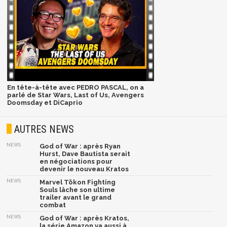
En tête-à-tête avec PEDRO PASCAL, on a
parlé de Star Wars, Last of Us, Avengers
Doomsday et DiCaprio
AUTRES NEWS
NEWS
God of War : après Ryan
Hurst, Dave Bautista serait
en négociations pour
devenir le nouveau Kratos
NEWS
Marvel Tōkon Fighting
Souls lâche son ultime
trailer avant le grand
combat
NEWS
God of War : après Kratos,
la série Amazon va aussi à