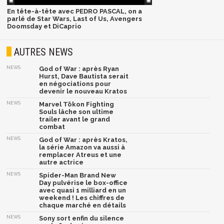
En tête-à-tête avec PEDRO PASCAL, on a
parlé de Star Wars, Last of Us, Avengers
Doomsday et DiCaprio
AUTRES NEWS
NEWS
God of War : après Ryan
Hurst, Dave Bautista serait
en négociations pour
devenir le nouveau Kratos
NEWS
Marvel Tōkon Fighting
Souls lâche son ultime
trailer avant le grand
combat
NEWS
God of War : après Kratos,
la série Amazon va aussi à
remplacer Atreus et une
autre actrice
NEWS
Spider-Man Brand New
Day pulvérise le box-office
avec quasi 1 milliard en un
weekend ! Les chiffres de
chaque marché en détails
NEWS
Sony sort enfin du silence