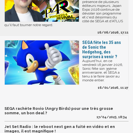
présence de plusieurs
éditeurs majeurs, Japan
Expo 2026 continue de
dévoiler son programme
et c'est désormais du
côté de SEGA et d'ATLUS
qu'il faut tourner notre regard.
16/06/2026, 17:11
SEGA fête les 35 ans
de Sonic the
Hedgehog, des
surprises à venir ?
Aujourd'hui, en ce
vendredi 16 janvier 2026,
Sonic fête son 35ème
anniversaire, et SEGA a
tenu à le faire savoir au
monde entier.
16/01/2026, 11:27
SEGA rachète Rovio (Angry Birds) pour une très grosse
somme, un bon deal ?
17/04/2023, 18:34
Jet Set Radio : le reboot next gen a fuité en vidéo et en
images, il est magnifique !