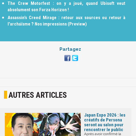
The Crew Motorfest : on y a joué, quand Ubisoft veut
absolument son Forza Horizon !
Assassin’s Creed Mirage : retour aux sources ou retour à
l'archaïsme ? Nos impressions (Preview)
Partagez
AUTRES ARTICLES
Japan Expo 2026 : les
créatifs de Persona
seront au salon pour
rencontrer le public
Après avoir confirmé la